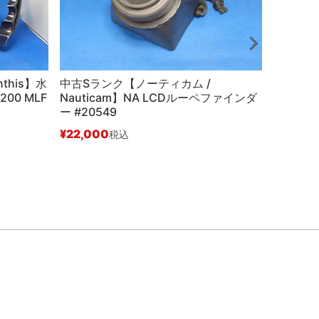
this】水
中古Sランク【ノーティカム /
中古Bラ
200 MLF
Nauticam】NA LCDルーペファインダ
SEA&
ー #20549
ト #566
¥
22,000
¥
11,000
税込