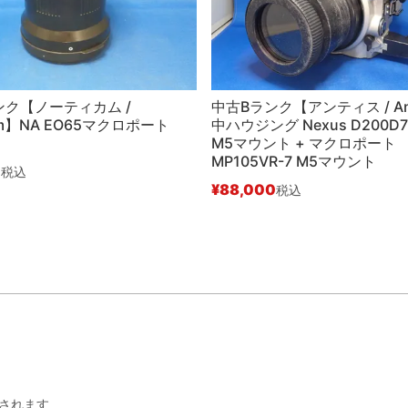
ンク【ノーティカム /
中古Bランク【アンティス / An
cam】NA EO65マクロポート
中ハウジング Nexus D200D7
M5マウント + マクロポート
MP105VR-7 M5マウント
0
税込
¥
88,000
税込
されます