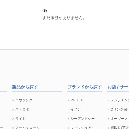
まだ履歴がありません。
製品から探す
ブランドから探す
お店 / サ
ハウジング
RGBlue
メンテナン
ストロボ
イノン
Oリング探
ライト
シーアンドシー
オーダーメ
ー
アームシステム
フィッシュアイ
買取り/下