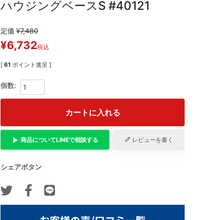
ハウジングベースS #40121
定価
¥
7,480
¥
6,732
税込
[
61
ポイント進呈 ]
カートに入れる
商品について
LINE
で相談する
レビューを書く
シェアボタン