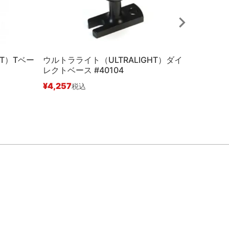
HT）Tベー
ウルトラライト（ULTRALIGHT）ダイ
ウルトララ
レクトベース #40104
ベースアダ
¥
4,257
¥
3,841
税込