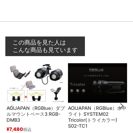
この商品を見た人は
こんな商品も見ています
AOIJAPAN（RGBlue）ダブ
AOIJAPAN（RGBlue）水中
ルマウントベース3 RGB-
ライト SYSTEM02
ム
DMB3
Tricolor(トライカラー)
ン
S02-TC1
¥
7,480
税込