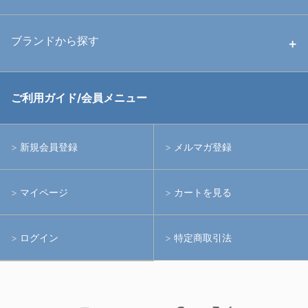
中古ストロボ・ライト
ハウジング
ブランドから探す
中古アームシステム
ストロボ
RGBlue
ご利用ガイド/会員メニュー
中古レンズ・フィルター
ライト
イノン
新規会員登録
メルマガ登録
中古ポート・ギア
アームシステム
シーアンドシー
マイページ
カートを見る
中古水中用品
アクションカメラ(GoPro等)
フィッシュアイ
ログイン
特定商取引法
水中用品
ノーティカム