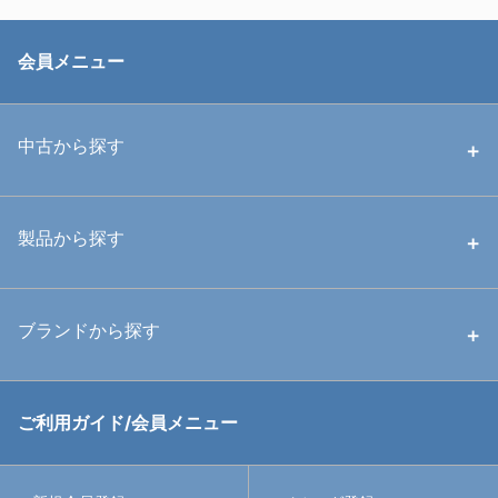
会員メニュー
中古から探す
中古ハウジング
製品から探す
中古ストロボ・ライト
ハウジング
ブランドから探す
中古アームシステム
ストロボ
RGBlue
ご利用ガイド/会員メニュー
中古レンズ・フィルター
ライト
イノン