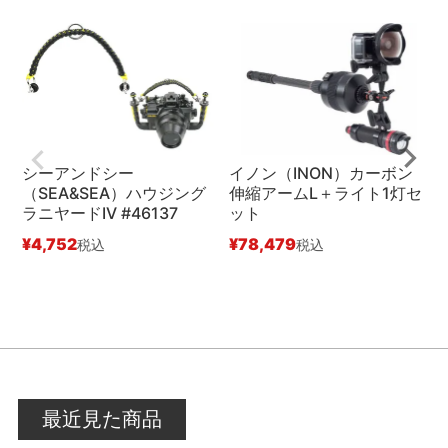
シーアンドシー
イノン（INON）カーボン
（SEA&SEA）ハウジング
伸縮アームL＋ライト1灯セ
ラニヤードIV #46137
ット
ン
¥
4,752
¥
78,479
¥
税込
税込
最近見た商品