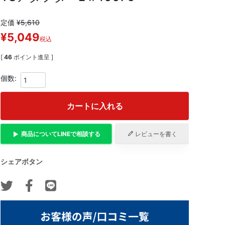
定価
¥
5,610
¥
5,049
税込
[
46
ポイント進呈 ]
カートに入れる
商品について
LINE
で相談する
レビューを書く
シェアボタン