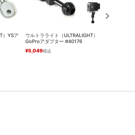
T）YSア
ウルトラライト（ULTRALIGHT）
ウルトララ
GoProアダプター #40176
ースアダプ
¥
5,049
¥
6,336
税込