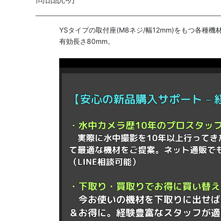
YSタイプの取付座(M8ネジ/幅12mm)をもつ各種
有効長さ80mm。