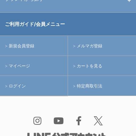
中古アームシステム
ストロボ
RGBlue
ご利用ガイド/会員メニュー
中古レンズ・フィルター
ライト
イノン
新規会員登録
メルマガ登録
中古ポート・ギア
アームシステム
シーアンドシー
マイページ
カートを見る
中古水中用品
アクションカメラ(GoPro等)
フィッシュアイ
ログイン
特定商取引法
水中用品
ノーティカム
Bism