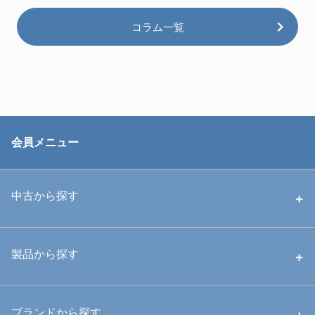
コラム一覧
会員メニュー
中古から探す
中古ハウジング
製品から探す
中古ストロボ・ライト
ハウジング
ブランドから探す