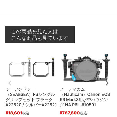
この商品を見た人は
こんな商品も見ています
シーアンドシー
ノーティカム
（SEA&SEA）RSシングル
（Nauticam）Canon EOS
グリップセット ブラック
R6 Mark3用水中ハウジン
ン
#22520 / シルバー#22521
グ NA R6III #10591
¥
¥
18,601
¥
767,800
税込
税込