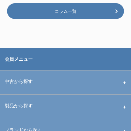
コラム一覧
会員メニュー
中古から探す
中古ハウジング
製品から探す
中古ストロボ・ライト
ハウジング
ブランドから探す