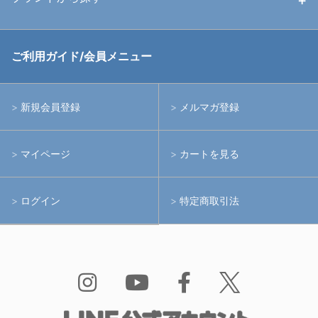
中古アームシステム
ストロボ
RGBlue
ご利用ガイド/会員メニュー
中古レンズ・フィルター
ライト
イノン
新規会員登録
メルマガ登録
中古ポート・ギア
アームシステム
シーアンドシー
マイページ
カートを見る
中古水中用品
アクションカメラ(GoPro等)
フィッシュアイ
ログイン
特定商取引法
水中用品
ノーティカム
Bism