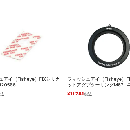
アイ（Fisheye）FIXシリカ
フィッシュアイ（Fisheye）F
20586
ットアダプターリングM67L #2
¥
11,781
税込
税込