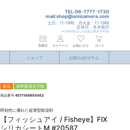
TEL:06-7777-1730
mail:shop@umicamera.com
土日：11-18時、月火金：11-19時
定休日：水木祝日
※OPEN前/CLOSE後は事前予約制
営業日
マイページ
お気に入り
カート
ショップ
お知らせ/コラム
新品
送料最適化可能
商品番号
4571164955452
即効性に優れた超薄型除湿剤
【フィッシュアイ / Fisheye】FIX
シリカシートM #20587