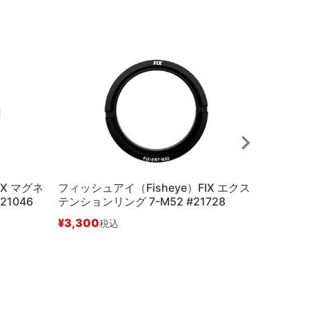
IX マグネ
フィッシュアイ（Fisheye）FIX エクス
中古Aラ
1046
テンションリング 7-M52 #21728
Fishe
ングM67L
¥
3,300
税込
¥
5,500