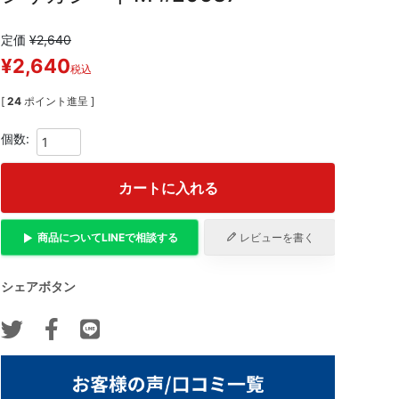
定価
¥
2,640
¥
2,640
税込
[
24
ポイント進呈 ]
カートに入れる
商品について
LINE
で相談する
レビューを書く
シェアボタン