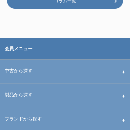
コラム一覧
会員メニュー
中古から探す
中古ハウジング
製品から探す
中古ストロボ・ライト
ハウジング
ブランドから探す