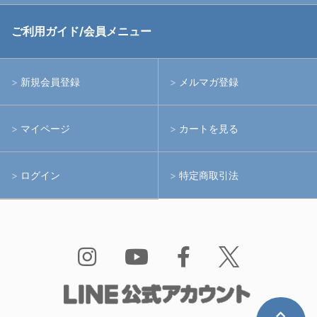
中古アームシステム
ストロボ
RGBlue
ご利用ガイド/会員メニュー
中古レンズ・フィルター
ライト
イノン
新規会員登録
メルマガ登録
中古ポート・ギア
アームシステム
シーアンドシー
マイページ
カートを見る
中古水中用品
アクションカメラ(GoPro等)
フィッシュアイ
ログイン
特定商取引法
水中用品
ノーティカム
Bism