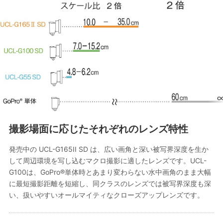
撮影場面に応じたそれぞれのレンズ特性
発売中の UCL-G165II SD は、広い画角と深い被写界深度を生か
して周辺環境を写し込むマクロ撮影に適したレンズです。UCL-
G100は、GoPro®単体時とあまり変わらない水中画角のまま大幅
に最短撮影距離を短縮し、同クラスのレンズでは被写界深度も深
い、扱いやすいオールマイティなクローズアップレンズです。