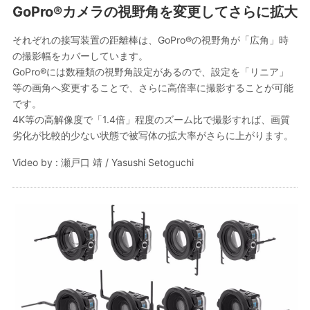
GoPro®カメラの視野角を変更してさらに拡大
それぞれの接写装置の距離棒は、GoPro®の視野角が「広角」時
の撮影幅をカバーしています。
GoPro®には数種類の視野角設定があるので、設定を「リニア」
等の画角へ変更することで、さらに高倍率に撮影することが可能
です。
4K等の高解像度で「1.4倍」程度のズーム比で撮影すれば、画質
劣化が比較的少ない状態で被写体の拡大率がさらに上がります。
Video by : 瀬戸口 靖 / Yasushi Setoguchi