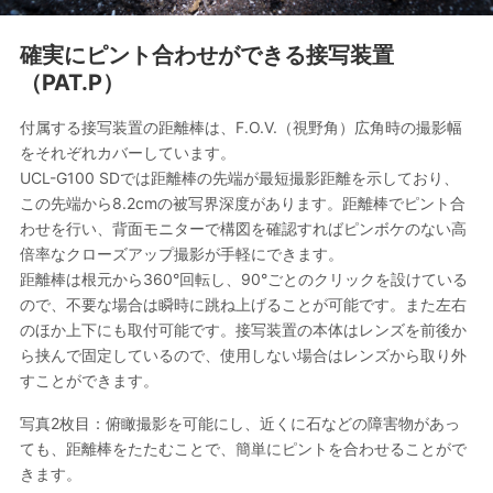
確実にピント合わせができる接写装置
（PAT.P）
付属する接写装置の距離棒は、F.O.V.（視野角）広角時の撮影幅
をそれぞれカバーしています。
UCL-G100 SDでは距離棒の先端が最短撮影距離を示しており、
この先端から8.2cmの被写界深度があります。距離棒でピント合
わせを行い、背面モニターで構図を確認すればピンボケのない高
倍率なクローズアップ撮影が手軽にできます。
距離棒は根元から360°回転し、90°ごとのクリックを設けている
ので、不要な場合は瞬時に跳ね上げることが可能です。また左右
のほか上下にも取付可能です。接写装置の本体はレンズを前後か
ら挟んで固定しているので、使用しない場合はレンズから取り外
すことができます。
写真2枚目：俯瞰撮影を可能にし、近くに石などの障害物があっ
ても、距離棒をたたむことで、簡単にピントを合わせることがで
きます。