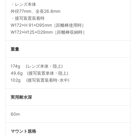
・レンズ本体
外径77mm、全長26.8mm
・接写装置装着時
W172×H 91×D95mm［距離棒使用時］
W172×H125×D29mm［距離棒収納時］
重量
174g (レンズ本体・陸上)
49.6g (接写装置単体・陸上)
102g (接写装置装着時･水中)
実用耐水深
60m
マウント規格