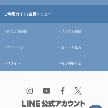
中古アームシステム
ストロボ
RGBlue
ご利用ガイド/会員メニュー
中古レンズ・フィルター
ライト
イノン
新規会員登録
メルマガ登録
中古ポート・ギア
アームシステム
シーアンドシー
マイページ
カートを見る
中古水中用品
アクションカメラ(GoPro等)
フィッシュアイ
ログイン
特定商取引法
水中用品
ノーティカム
Bism