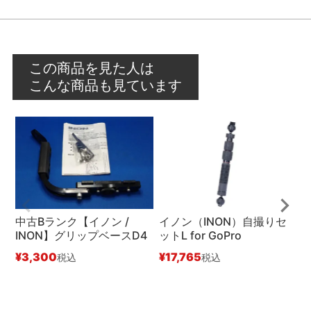
この商品を見た人は
こんな商品も見ています
中古Bランク【イノン /
イノン（INON）自撮りセ
A
INON】グリップベースD4
ットL for GoPro
ラ
T
¥
3,300
¥
17,765
税込
税込
S
¥