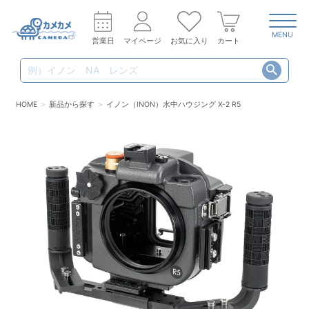
MENU
営業日
マイページ
お気に入り
カート
HOME
新品から探す
イノン（INON）水中ハウジング X-2 R5