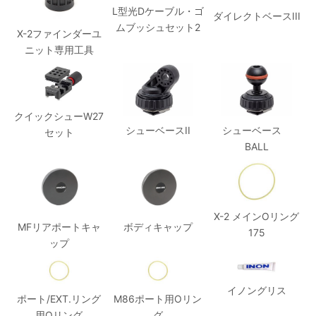
L型光Dケーブル・ゴ
ダイレクトベースIII
ムブッシュセット2
X-2ファインダーユ
ニット専用工具
クイックシューW27
シューベースII
シューベース
セット
BALL
X-2 メインOリング
MFリアポートキャ
ボディキャップ
175
ップ
イノングリス
ポート/EXT.リング
M86ポート用Oリン
用Oリング
グ