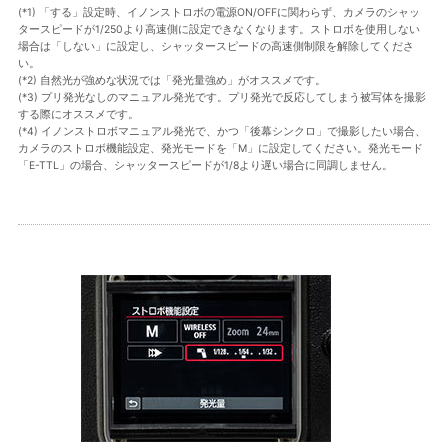
(*1) 「する」設定時、イノンストロボの電源ON/OFFに関わらず、カメラのシャッ
タースピードが1/250より高速側に設定できなくなります。ストロボを使用しない
場合は「しない」に設定し、シャッタースピードの高速側制限を解除してくださ
い。
(*2) 自然光が強めな状況では「発光量強め」がオススメです。
(*3) プリ発光なしのマニュアル発光です。プリ発光で反応してしまう被写体を撮影
する際にオススメです。
(*4) イノンストロボマニュアル発光で、かつ「後幕シンクロ」で撮影したい場合、
カメラのストロボ機能設定、発光モードを「M」に設定してください。発光モード
「E-TTL」の場合、シャッタースピードが1/8より遅い場合に同調しません。