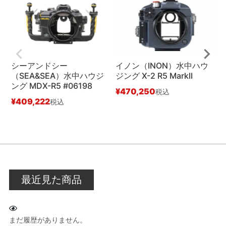
シーアンドシー
イノン（INON）水中ハウ
（SEA&SEA）水中ハウジ
ジング X-2 R5 MarkII
ング MDX-R5 #06198
イ
¥
470,250
税込
#
¥
409,222
税込
¥
最近見た商品
まだ履歴がありません。