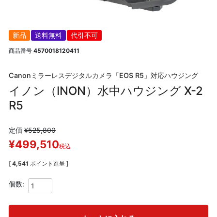
新品
送料無料
代引不可
商品番号
4570018120411
Canonミラーレスデジタルカメラ「EOS R5」対応ハウジング
イノン（INON）水中ハウジング X-2
R5
定価
¥
525,800
¥
499,510
税込
[
4,541
ポイント進呈 ]