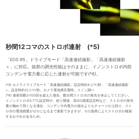
秒間12コマのストロボ連射 (*5)
「EOS R5」ドライブモード「高速連続撮影」「高速連続撮影
＋」に対応。抜群の調光性能はそのままに、イノンストロボ内部
コンデンサ電力量に応じた連射が可能です(*6)。
(*5) カメラドライブモード「高速連続撮影」設定時約4コマ/秒、「高速連続撮影
+」設定時約12コマ/秒。カメラ電池満充電時。イノン調べ
(*6) 連射回数が100回を超えた場合、数分間ストロボの発光を休止してください。
イノンストロボS-TTL設定時や、絞り開放、高ISO感度設定時など、ストロボの発光
量が極めて弱くなる場合、コンデンサ内電力の放出よりもチャージが上回り、スト
ロボの電池残量がゼロになるまで連射できますが、その負荷によりストロボが破損
するおそれがあるため。