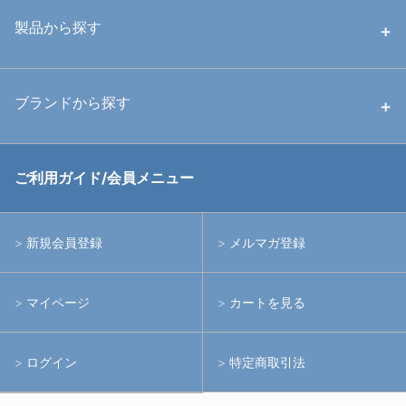
中古ハウジング
製品から探す
中古ストロボ・ライト
ハウジング
ブランドから探す
中古アームシステム
ストロボ
RGBlue
ご利用ガイド/会員メニュー
中古レンズ・フィルター
ライト
イノン
新規会員登録
メルマガ登録
中古ポート・ギア
アームシステム
シーアンドシー
マイページ
カートを見る
中古水中用品
アクションカメラ(GoPro等)
フィッシュアイ
ログイン
特定商取引法
水中用品