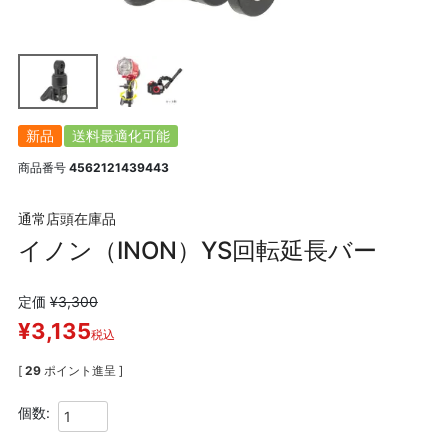
新品
送料最適化可能
商品番号
4562121439443
通常店頭在庫品
イノン（INON）YS回転延長バー
定価
¥
3,300
¥
3,135
税込
[
29
ポイント進呈 ]