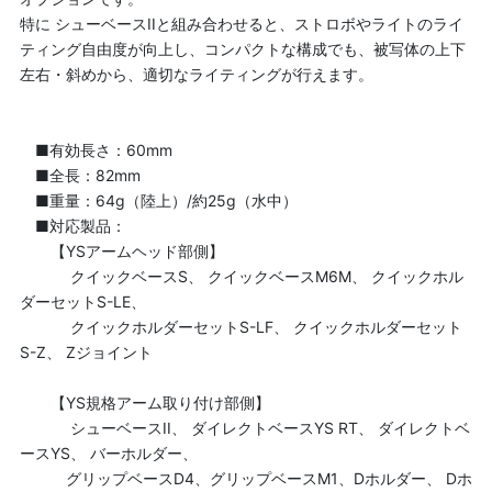
特に シューベースIIと組み合わせると、ストロボやライトのライ
ティング自由度が向上し、コンパクトな構成でも、被写体の上下
左右・斜めから、適切なライティングが行えます。
■有効長さ：60mm
■全長：82mm
■重量：64g（陸上）/約25g（水中）
■対応製品：
【YSアームヘッド部側】
クイックベースS、 クイックベースM6M、 クイックホル
ダーセットS-LE、
クイックホルダーセットS-LF、 クイックホルダーセット
S-Z、 Zジョイント
【YS規格アーム取り付け部側】
シューベースII、 ダイレクトベースYS RT、 ダイレクトベ
ースYS、 バーホルダー、
グリップベースD4、グリップベースM1、Dホルダー、 Dホ