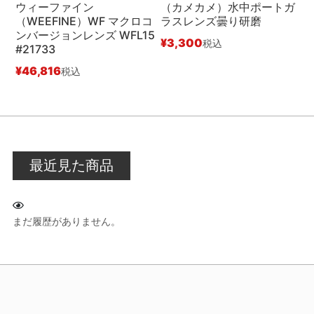
ウィーファイン
（カメカメ）水中ポートガ
（WEEFINE）WF マクロコ
ラスレンズ曇り研磨
（
ンバージョンレンズ WFL15
M
¥
3,300
税込
#21733
ジ
¥
46,816
¥
税込
最近見た商品
まだ履歴がありません。