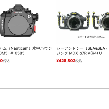
ム（Nauticam）水中ハウジ
シーアンドシー（SEA&SEA
M5II #10585
ジング MDX-α7RIV(R4) U
00
¥
428,802
税込
税込