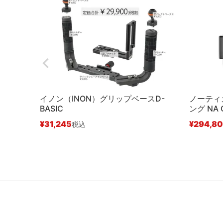
イノン（INON）グリップベースD-
ノーティカ
BASIC
ング NA O
¥
31,245
¥
294,8
税込