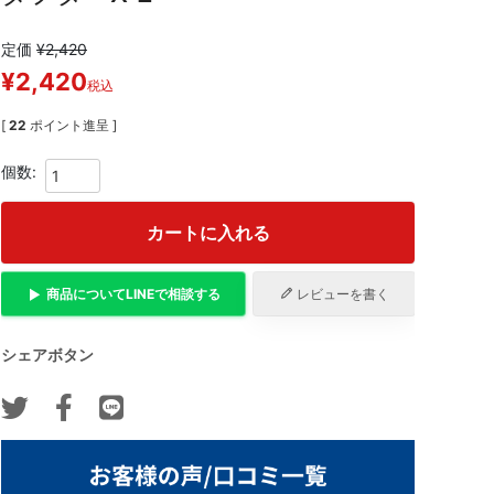
定価
¥
2,420
¥
2,420
税込
[
22
ポイント進呈 ]
カートに入れる
商品について
LINE
で相談する
レビューを書く
シェアボタン