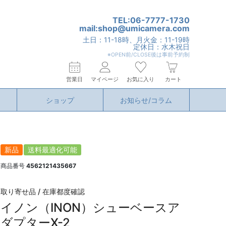
TEL:06-7777-1730
mail:shop@umicamera.com
土日：11-18時、月火金：11-19時
定休日：水木祝日
※OPEN前/CLOSE後は事前予約制
営業日
マイページ
お気に入り
カート
ショップ
お知らせ/コラム
新品
送料最適化可能
商品番号
4562121435667
取り寄せ品 / 在庫都度確認
イノン（INON）シューベースア
ダプターX-2