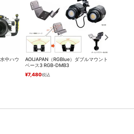
）水中ハウ
AOIJAPAN（RGBlue）ダブルマウント
中古Aラ
ベース3 RGB-DMB3
ポート・
¥
7,480
¥
33,00
税込