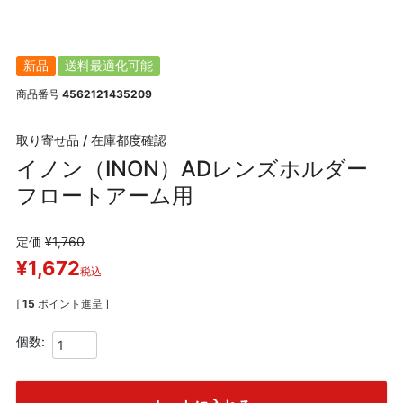
新品
送料最適化可能
商品番号
4562121435209
取り寄せ品 / 在庫都度確認
イノン（INON）ADレンズホルダー
フロートアーム用
定価
¥
1,760
¥
1,672
税込
[
15
ポイント進呈 ]