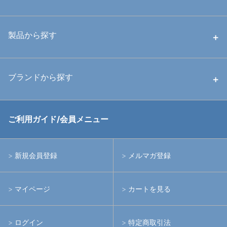
中古ハウジング
製品から探す
中古ストロボ・ライト
ハウジング
ブランドから探す
中古アームシステム
ストロボ
RGBlue
ご利用ガイド/会員メニュー
中古レンズ・フィルター
ライト
イノン
新規会員登録
メルマガ登録
中古ポート・ギア
アームシステム
シーアンドシー
マイページ
カートを見る
中古水中用品
アクションカメラ(GoPro等)
フィッシュアイ
ログイン
特定商取引法