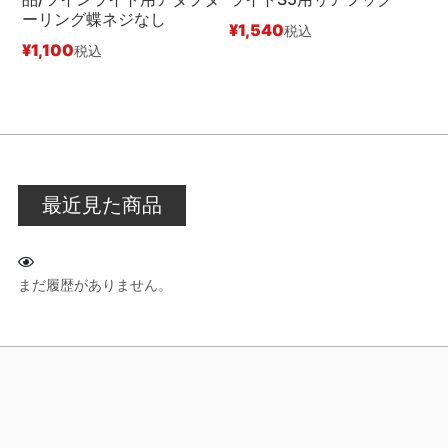
ーリング蝶ネジなし
S
¥
1,540
税込
¥
1,100
¥
税込
最近見た商品
まだ履歴がありません。