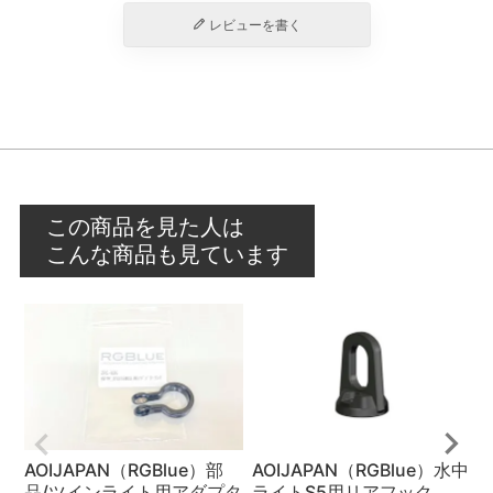
レビューを書く
この商品を見た人は
こんな商品も見ています
AOIJAPAN（RGBlue）部
AOIJAPAN（RGBlue）水中
A
品/ツインライト用アダプタ
ライトS5用リアフック