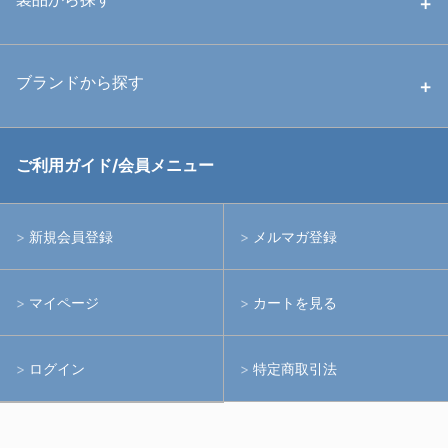
中古ストロボ・ライト
ハウジング
ブランドから探す
中古アームシステム
ストロボ
RGBlue
ご利用ガイド/会員メニュー
中古レンズ・フィルター
ライト
イノン
新規会員登録
メルマガ登録
中古ポート・ギア
アームシステム
シーアンドシー
マイページ
カートを見る
中古水中用品
アクションカメラ(GoPro等)
フィッシュアイ
ログイン
特定商取引法
水中用品
ノーティカム