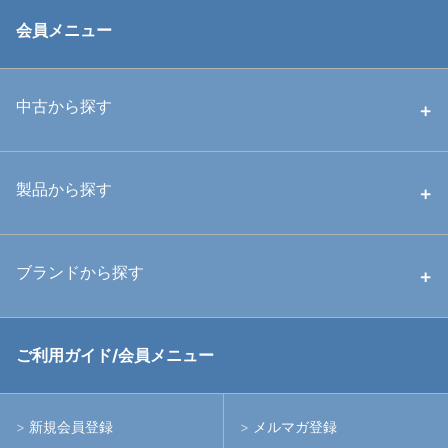
会員メニュー
中古から探す
中古ハウジング
製品から探す
中古ストロボ・ライト
ハウジング
ブランドから探す
中古アームシステム
ストロボ
RGBlue
ご利用ガイド/会員メニュー
中古レンズ・フィルター
ライト
イノン
新規会員登録
メルマガ登録