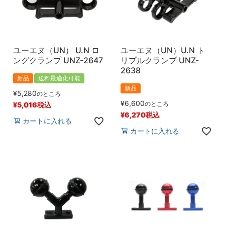
ユーエヌ（UN） U.N ロ
ユーエヌ（UN）U.N ト
ングクランプ UNZ-2647
リプルクランプ UNZ-
2638
新品
送料最適化可能
新品
¥
5,280
のところ
¥
6,600
のところ
¥
5,016
税込
¥
6,270
税込
カートに入れる
カートに入れる