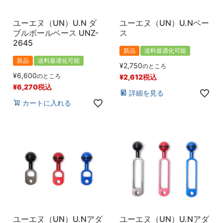
ユーエヌ（UN）U.N ダ
ユーエヌ（UN）U.Nベー
ブルボールベース UNZ-
ス
2645
新品
送料最適化可能
新品
送料最適化可能
¥
2,750
のところ
¥
6,600
のところ
¥
2,612
税込
¥
6,270
税込
詳細を見る
カートに入れる
ユーエヌ（UN）U.Nアダ
ユーエヌ（UN）U.Nアダ