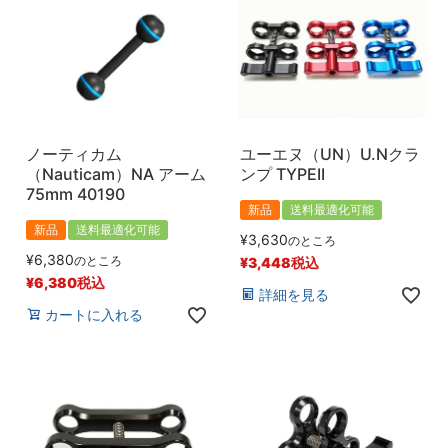
ノーティカム
ユーエヌ（UN）U.Nクラ
（Nauticam）NA アーム
ンプ TYPEII
75mm 40190
新品
送料最適化可能
新品
送料最適化可能
¥
3,630
のところ
¥
6,380
のところ
¥
3,448
税込
¥
6,380
税込
詳細を見る
カートに入れる