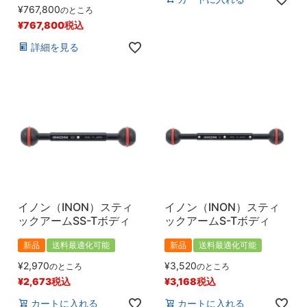
登録順
¥
767,800
のところ
価格が安い順
¥
767,800
税込
価格が高い順
詳細を見る
優先度順
レビュー順
キーワードヒット順
検索
イノン（INON）スティ
イノン（INON）スティ
ックアームSS-Tボディ
ックアームS-Tボディ
新品
送料最適化可能
新品
送料最適化可能
¥
2,970
¥
3,520
のところ
のところ
¥
2,673
税込
¥
3,168
税込
カートに入れる
カートに入れる