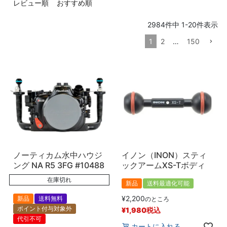
レビュー順
おすすめ順
価格
〜
2984
件中
1
-
20
件表示
1
2
…
150
商品タグ
新品
中古
在庫なし商品
在庫なし商品を表示しない
商品番号/JANコード
ノーティカム水中ハウジ
イノン（INON）スティ
ング NA R5 3FG #10488
ックアームXS-Tボディ
予約商品
予約商品のみを表示
在庫切れ
新品
送料最適化可能
¥
2,200
新品
送料無料
のところ
並び順
ポイント付与対象外
¥
1,980
税込
新着順
代引不可
カートに入れる