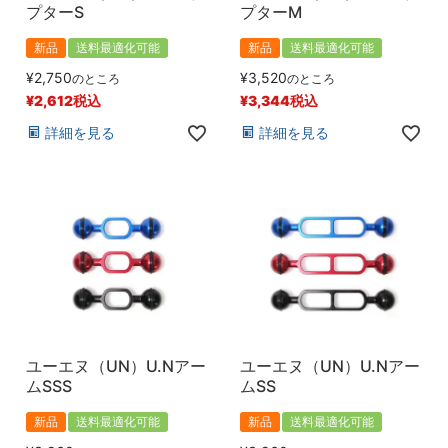
プターS
プターM
新品
送料最適化可能
新品
送料最適化可能
¥
2,750
¥
3,520
のところ
のところ
¥
2,612
税込
¥
3,344
税込
詳細を見る
詳細を見る
ユーエヌ（UN）U.Nアー
ユーエヌ（UN）U.Nアー
ムSSS
ムSS
新品
送料最適化可能
新品
送料最適化可能