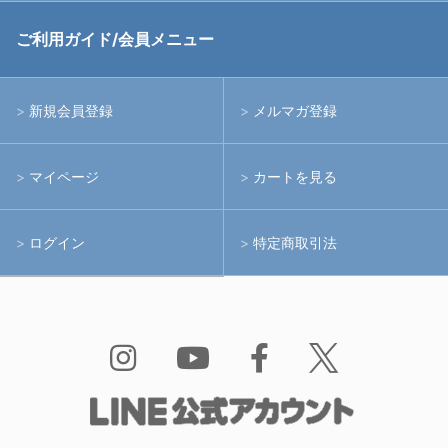
中古アームシステム
ストロボ
RGBlue
ご利用ガイド/会員メニュー
中古レンズ・フィルター
ライト
イノン
新規会員登録
メルマガ登録
中古ポート・ギア
アームシステム
シーアンドシー
マイページ
カートを見る
中古水中用品
アクションカメラ(GoPro等)
フィッシュアイ
ログイン
特定商取引法
水中用品
ノーティカム
Bism