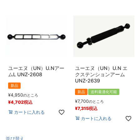
ユーエヌ（UN）U.Nアー
ユーエヌ（UN）U.N エ
ムL UNZ-2608
クステンションアーム
UNZ-2639
新品
新品
送料最適化可能
¥
4,950
のところ
¥
7,700
のところ
¥
4,702
税込
¥
7,315
税込
カートに入れる
カートに入れる
並び替え