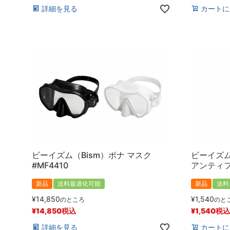
詳細を見る
カートに
ビーイズム（Bism）ボナ マスク
ビーイズム
#MF4410
アンティフォ
新品
送料最適化可能
新品
送料
¥
14,850
¥
1,540
のところ
のと
¥
14,850
税込
¥
1,540
税込
詳細を見る
カートに