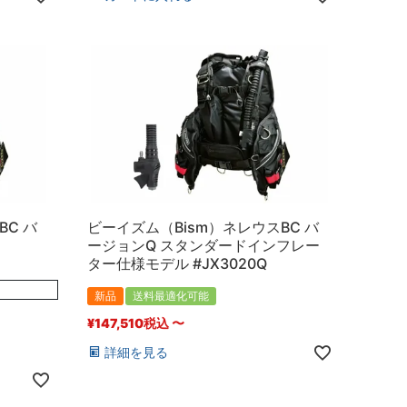
BC バ
ビーイズム（Bism）ネレウスBC バ
ージョンQ スタンダードインフレー
ター仕様モデル #JX3020Q
新品
送料最適化可能
¥
147,510
税込
〜
詳細を見る