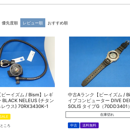
在庫なし商品
在庫なし商品を表示しない
優先度順
レビュー順
おすすめ順
商品番号/JANコード
予約商品
予約商品のみを表示
並び順
新着順
登録順
価格が安い
キーワードヒット順
ビーイズム / Bism】レギ
中古Aランク【ビーイズム / B
BLACK NELEUS (チタン
イブコンピューター DIVE DE
ウス) 70RX3430K-1
SOLIS タイプG（70DD3401
検索
在庫切れ
SALE
中古
送料無料
ところ