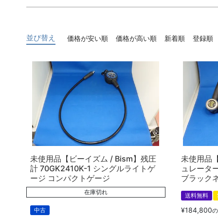
キーワード
並び替え
価格が安い順
価格が高い順
新着順
登録順
価格
〜
商品タグ
新品
中古
未使用品【ビーイズム / Bism】残圧
未使用品【
計 70GK2410K-1 シングルライトゲ
ュレーター 
ージ コンパクトゲージ
ブラックネレ
在庫切れ
送料無料
¥
184,800
中古
の