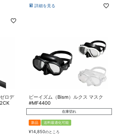
詳細を見る
スゼロデ
ビーイズム（Bism）ルクス マスク
2CK
#MF4400
在庫切れ
新品
送料最適化可能
¥
14,850
のところ