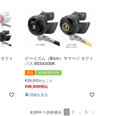
 オクト
ビーイズム（Bism）サマージ オクト
パス #SS4300K
新品
送料最適化可能
¥
39,600
のところ
¥
39,600
税込
詳細を見る
1
2
…
5
83
件中
1
-
20
件表示