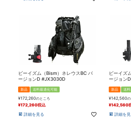
ビーイズム（Bism）ネレウスBC バ
ビーイズム
ージョンD #JX3030D
ージョンD 
新品
送料最適化可能
新品
送料
¥
172,260
¥
142,560
のところ
の
¥
172,260
税込
¥
142,560
詳細を見る
詳細を見