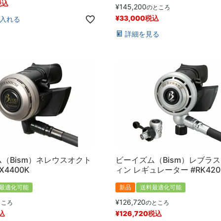
税込
¥
145,200
のところ
¥
33,000
税込
入れる
詳細を見る
（Bism）ネレウスオクト
ビーイズム（Bism）レブラ
SX4400K
ィン レギュレーター #RK420
最適化可能
新品
送料最適化可能
¥
126,720
ところ
のところ
込
¥
126,720
税込