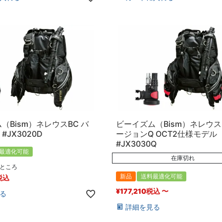
（Bism）ネレウスBC バ
ビーイズム（Bism）ネレウス
#JX3020D
ージョンQ OCT2仕様モデル
#JX3030Q
最適化可能
在庫切れ
ところ
新品
送料最適化可能
税込
¥
177,210
税込
〜
る
詳細を見る