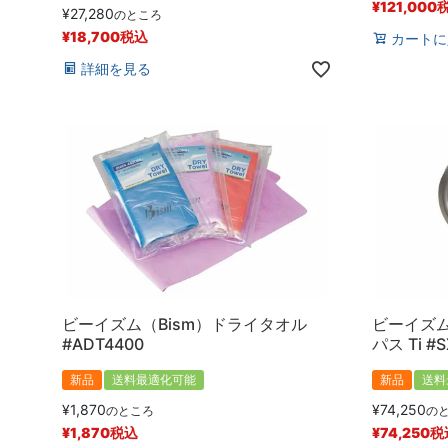
¥
121,000
¥
27,280
のところ
¥
18,700
税込
カートに
詳細を見る
ビーイズム（Bism）ドライタオル
ビーイズム
#ADT4400
パス Ti #
新品
送料最適化可能
新品
送料
¥
1,870
¥
74,250
のところ
の
¥
1,870
税込
¥
74,250
税