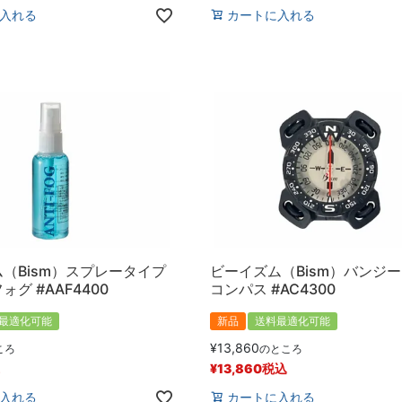
入れる
カートに入れる
（Bism）スプレータイプ
ビーイズム（Bism）バンジ
グ #AAF4400
コンパス #AC4300
最適化可能
新品
送料最適化可能
¥
13,860
ころ
のところ
¥
13,860
税込
入れる
カートに入れる