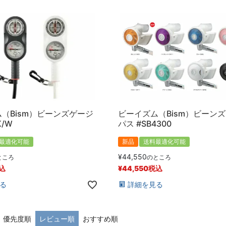
（Bism）ビーンズゲージ
ビーイズム（Bism）ビーンズ
K/W
パス #SB4300
最適化可能
新品
送料最適化可能
¥
44,550
ところ
のところ
込
¥
44,550
税込
る
詳細を見る
優先度順
レビュー順
おすすめ順