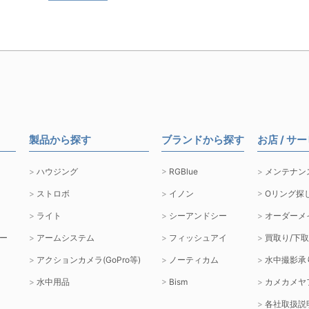
製品から探す
ブランドから探す
お店 / サ
ハウジング
RGBlue
メンテナン
ストロボ
イノン
Oリング探
ライト
シーアンドシー
オーダーメ
ー
アームシステム
フィッシュアイ
買取り/下
アクションカメラ(GoPro等)
ノーティカム
水中撮影承
水中用品
Bism
カメカメヤ
各社取扱説