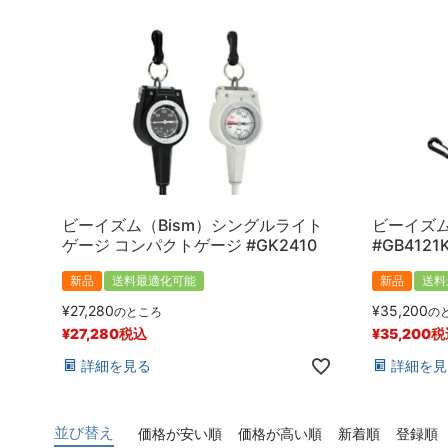
ビーイズム（Bism）シングルライト
ビーイズム
ゲージ コンパクトゲージ #GK2410
#GB4121
新品
送料最適化可能
新品
送料
¥
27,280
¥
35,200
のところ
の
¥
27,280
税込
¥
35,200
税
詳細を見る
詳細を見
並び替え
価格が安い順
価格が高い順
新着順
登録順