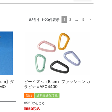
1
2
…
5
83
件中
1
-
20
件表示
順
価格が高い順
優先度順
レビュー順
ism】ダ
ビーイズム（Bism）ファッション カ
MO
ラビナ #AFC4400
）
新品
送料最適化可能
¥
550
のところ
¥
550
税込