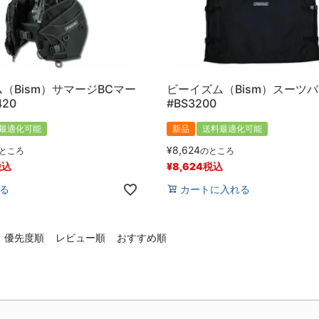
（Bism）サマージBCマー
ビーイズム（Bism）スーツ
420
#BS3200
最適化可能
新品
送料最適化可能
¥
8,624
ところ
のところ
税込
¥
8,624
税込
る
カートに入れる
優先度順
レビュー順
おすすめ順