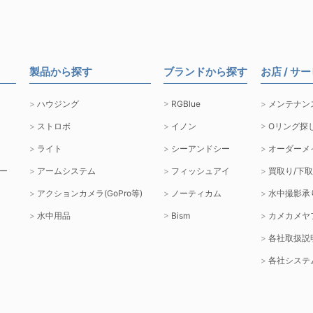
製品から探す
ブランドから探す
お店 / サ
ハウジング
RGBlue
メンテナン
ストロボ
イノン
Oリング探
ライト
シーアンドシー
オーダーメ
ー
アームシステム
フィッシュアイ
買取り/下
アクションカメラ(GoPro等)
ノーティカム
水中撮影承
水中用品
Bism
カメカメヤ
各社取扱説
各社システ