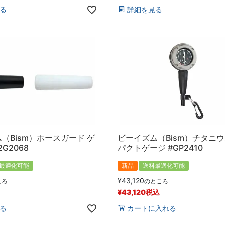
る
詳細を見る
（Bism）ホースガード ゲ
ビーイズム（Bism）チタニ
2G2068
パクトゲージ #GP2410
最適化可能
新品
送料最適化可能
¥
43,120
ころ
のところ
¥
43,120
税込
る
カートに入れる