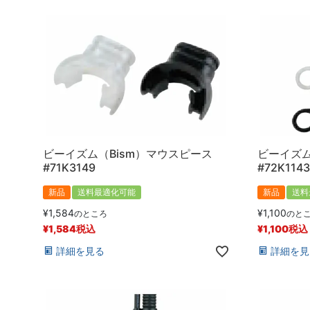
ビーイズム（Bism）マウスピース
ビーイズム
#71K3149
#72K1143
新品
送料最適化可能
新品
送料
¥
1,584
¥
1,100
のところ
のと
¥
1,584
税込
¥
1,100
税込
詳細を見る
詳細を見