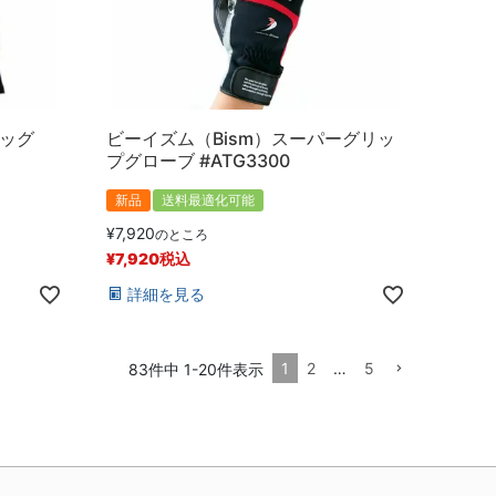
バッグ
ビーイズム（Bism）スーパーグリッ
プグローブ #ATG3300
新品
送料最適化可能
¥
7,920
のところ
¥
7,920
税込
詳細を見る
1
2
…
5
83
件中
1
-
20
件表示