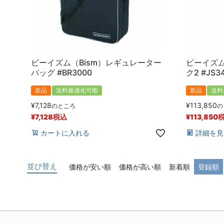
ビーイズム（Bism）レギュレーター
ビーイズム
バッグ #BR3000
ク2 #JS3
新品
送料最適化可能
新品
送料
¥
7,128
¥
113,850
のところ
の
¥
7,128
税込
¥
113,850
カートに入れる
詳細を見
並び替え
価格が安い順
価格が高い順
新着順
登録順