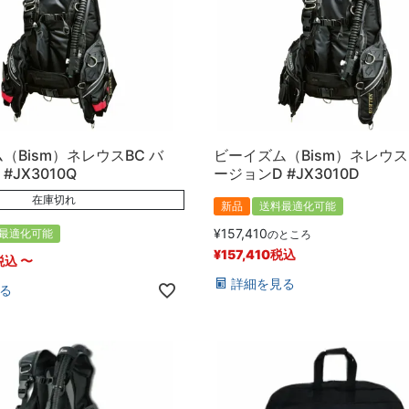
（Bism）ネレウスBC バ
ビーイズム（Bism）ネレウス
#JX3010Q
ージョンD #JX3010D
在庫切れ
新品
送料最適化可能
¥
157,410
最適化可能
のところ
¥
157,410
税込
税込
〜
詳細を見る
る