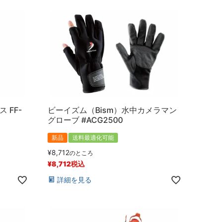
 FF-
ビーイズム（Bism）水中カメラマン
グローブ #ACG2500
新品
送料最適化可能
¥
8,712
のところ
¥
8,712
税込
詳細を見る