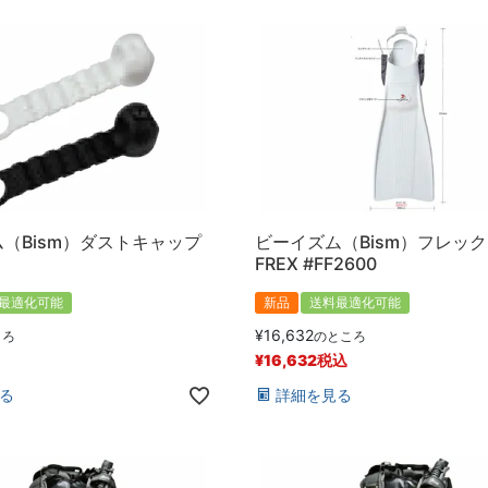
（Bism）ダストキャップ
ビーイズム（Bism）フレックス
FREX #FF2600
最適化可能
新品
送料最適化可能
¥
16,632
ころ
のところ
¥
16,632
税込
る
詳細を見る