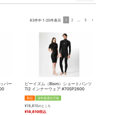
1
2
…
5
83
件中
1
-
20
件表示
順
価格が高い順
優先度順
レビュー順
タッパー
ビーイズム（Bism）ショートパンツ
00
Ti2 インナーウェア #70SP2600
新品
送料最適化可能
¥
18,810
のところ
¥
18,810
税込