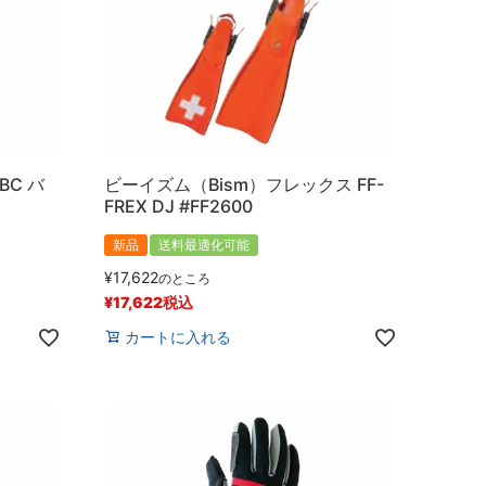
BC バ
ビーイズム（Bism）フレックス FF-
FREX DJ #FF2600
新品
送料最適化可能
¥
17,622
のところ
¥
17,622
税込
カートに入れる