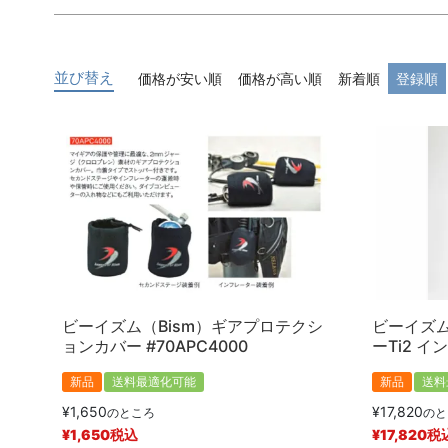
キーワード
並び替え
価格が安い順
価格が高い順
新着順
登録順
価格
〜
商品タグ
新品
中古
ビーイズム（Bism）ギアプロテクシ
ビーイズム
ョンカバー #70APC4000
ーTi2 イ
新品
送料最適化可能
新品
送料
¥
1,650
¥
17,820
のところ
のと
¥
1,650
税込
¥
17,820
税