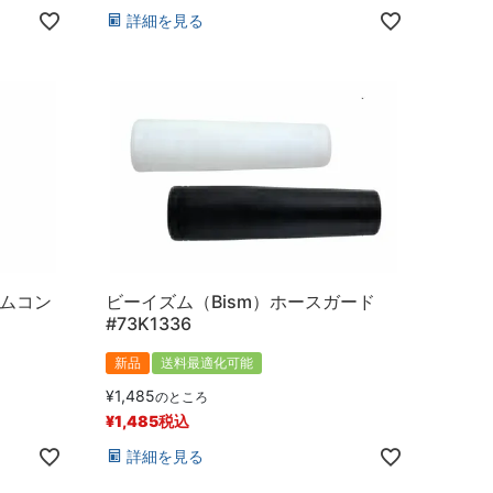
詳細を見る
ウムコン
ビーイズム（Bism）ホースガード
#73K1336
新品
送料最適化可能
¥
1,485
のところ
¥
1,485
税込
詳細を見る