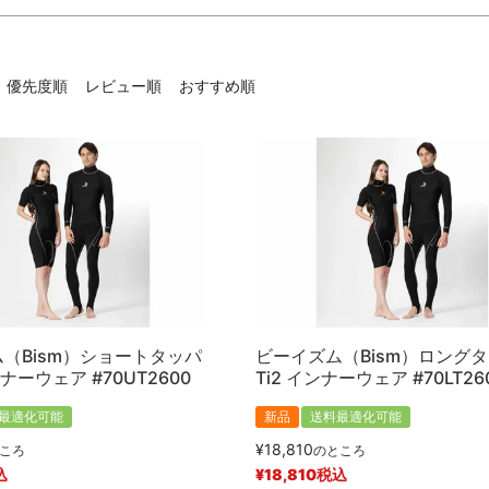
在庫なし商品
在庫なし商品を表示しない
優先度順
レビュー順
おすすめ順
商品番号/JANコード
予約商品
予約商品のみを表示
並び順
新着順
登録順
価格が安い
キーワードヒット順
（Bism）ショートタッパ
ビーイズム（Bism）ロング
ンナーウェア #70UT2600
Ti2 インナーウェア #70LT26
最適化可能
新品
送料最適化可能
検索
¥
18,810
ころ
のところ
込
¥
18,810
税込