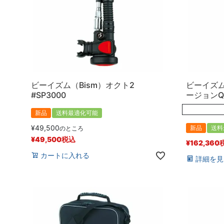
ビーイズム（Bism）オクト2
ビーイズム
#SP3000
ージョンQ 
新品
送料最適化可能
¥
49,500
新品
送料
のところ
¥
49,500
税込
¥
162,360
カートに入れる
詳細を見