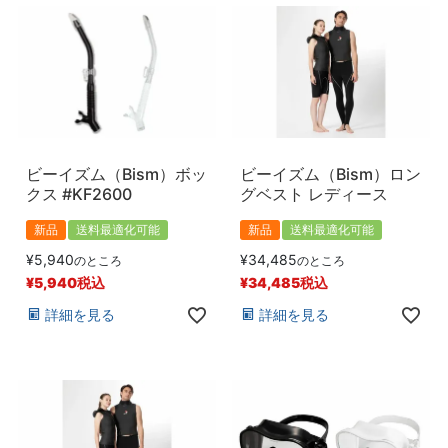
ビーイズム（Bism）ボッ
ビーイズム（Bism）ロン
クス #KF2600
グベスト レディース
新品
送料最適化可能
新品
送料最適化可能
¥
5,940
¥
34,485
のところ
のところ
¥
5,940
税込
¥
34,485
税込
詳細を見る
詳細を見る