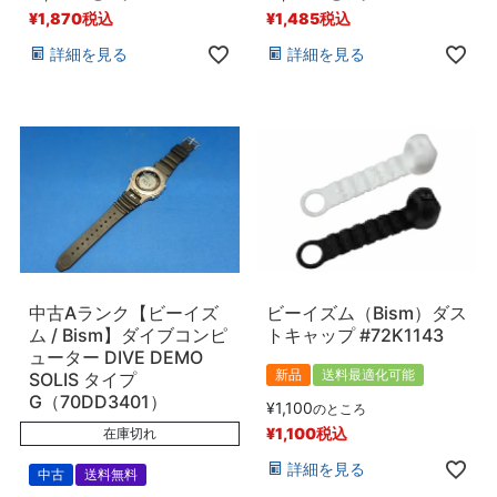
¥
1,870
税込
¥
1,485
税込
詳細を見る
詳細を見る
中古Aランク【ビーイズ
ビーイズム（Bism）ダス
ム / Bism】ダイブコンピ
トキャップ #72K1143
ューター DIVE DEMO
新品
送料最適化可能
SOLIS タイプ
G（70DD3401）
¥
1,100
のところ
¥
1,100
税込
在庫切れ
詳細を見る
中古
送料無料