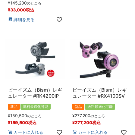
¥
145,200
のところ
¥
33,000
税込
詳細を見る
ビーイズム（Bism）レギ
ビーイズム（Bism）レギ
ュレーター #RK4200IP
ュレーター #RX4100SV
新品
送料最適化可能
新品
送料最適化可能
¥
159,500
¥
277,200
のところ
のところ
¥
159,500
税込
¥
277,200
税込
カートに入れる
カートに入れる