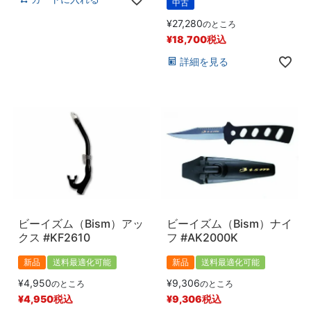
登録順
中古
価格が安い順
¥
27,280
のところ
価格が高い順
¥
18,700
税込
優先度順
詳細を見る
レビュー順
キーワードヒット順
検索
ビーイズム（Bism）アッ
ビーイズム（Bism）ナイ
クス #KF2610
フ #AK2000K
新品
送料最適化可能
新品
送料最適化可能
¥
4,950
¥
9,306
のところ
のところ
¥
4,950
税込
¥
9,306
税込