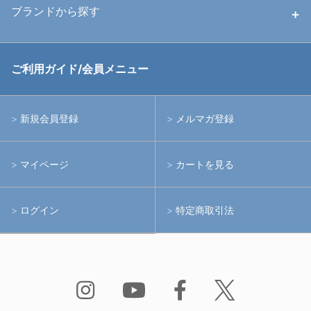
ハウジング
ブランドから探す
中古アームシステム
ストロボ
RGBlue
ご利用ガイド/会員メニュー
中古レンズ・フィルター
ライト
イノン
新規会員登録
メルマガ登録
中古ポート・ギア
アームシステム
シーアンドシー
マイページ
カートを見る
中古水中用品
アクションカメラ(GoPro等)
フィッシュアイ
ログイン
特定商取引法
水中用品
ノーティカム
Bism