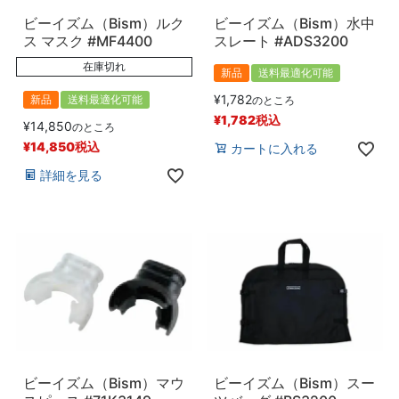
ビーイズム（Bism）ルク
ビーイズム（Bism）水中
ス マスク #MF4400
スレート #ADS3200
在庫切れ
新品
送料最適化可能
¥
1,782
新品
送料最適化可能
のところ
¥
1,782
税込
¥
14,850
のところ
¥
14,850
税込
カートに入れる
詳細を見る
ビーイズム（Bism）マウ
ビーイズム（Bism）スー