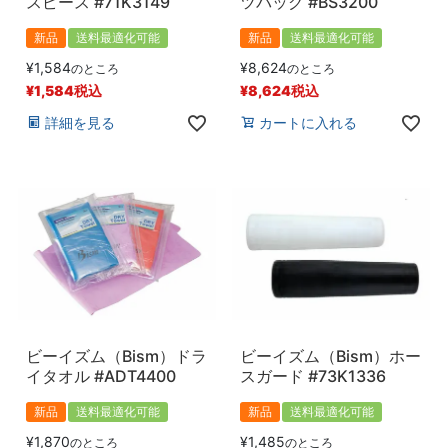
スピース #71K3149
ツバッグ #BS3200
新品
送料最適化可能
新品
送料最適化可能
¥
1,584
¥
8,624
のところ
のところ
¥
1,584
税込
¥
8,624
税込
詳細を見る
カートに入れる
ビーイズム（Bism）ドラ
ビーイズム（Bism）ホー
イタオル #ADT4400
スガード #73K1336
新品
送料最適化可能
新品
送料最適化可能
¥
1,870
¥
1,485
のところ
のところ