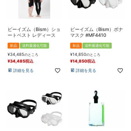
ビーイズム（Bism）ショ
ビーイズム（Bism）ボナ
ートベスト レディース
マスク #MF4410
新品
送料最適化可能
新品
送料最適化可能
¥
34,485
¥
14,850
のところ
のところ
¥
34,485
税込
¥
14,850
税込
詳細を見る
詳細を見る