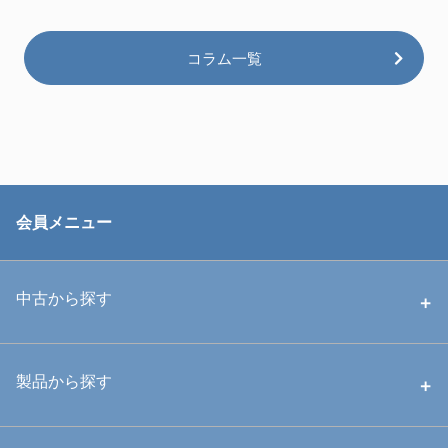
コラム一覧
会員メニュー
中古から探す
中古ハウジング
製品から探す
中古ストロボ・ライト