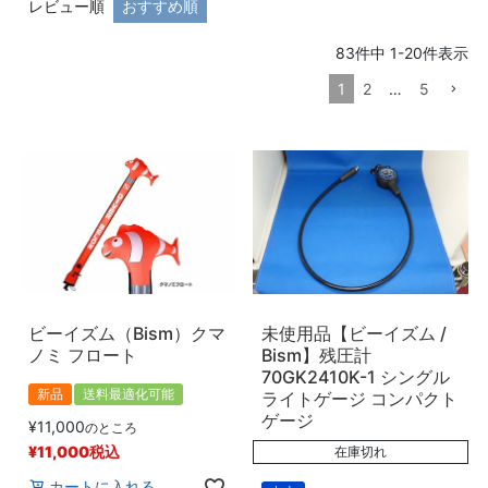
レビュー順
おすすめ順
価格
〜
83
件中
1
-
20
件表示
1
2
…
5
商品タグ
新品
中古
在庫なし商品
在庫なし商品を表示しない
商品番号/JANコード
ビーイズム（Bism）クマ
未使用品【ビーイズム /
ノミ フロート
Bism】残圧計
予約商品
70GK2410K-1 シングル
予約商品のみを表示
新品
送料最適化可能
ライトゲージ コンパクト
ゲージ
¥
11,000
のところ
並び順
¥
11,000
税込
在庫切れ
新着順
カートに入れる