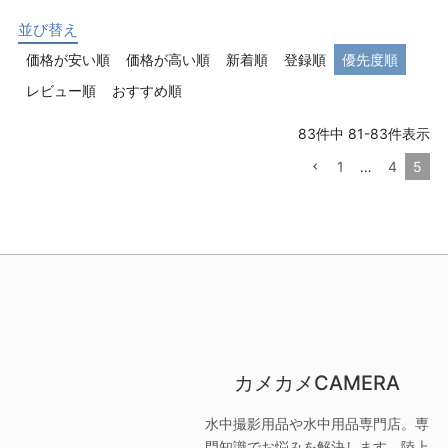
並び替え
価格が安い順
価格が高い順
新着順
登録順
優先度順
レビュー順
おすすめ順
83
件中
81
-
83
件表示
1
…
4
5
カメカメCAMERA
水中撮影用品や水中用品専門店。専
門知識でお悩みを解決します。陸上