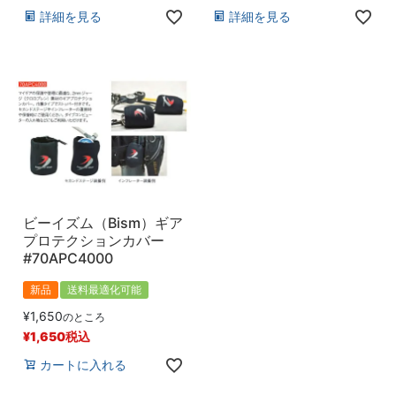
登録順
詳細を見る
詳細を見る
価格が安い順
価格が高い順
優先度順
レビュー順
キーワードヒット順
検索
ビーイズム（Bism）ギア
プロテクションカバー
#70APC4000
新品
送料最適化可能
¥
1,650
のところ
¥
1,650
税込
カートに入れる