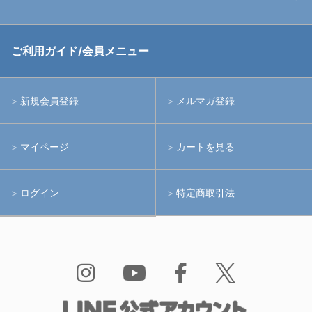
中古アームシステム
ストロボ
RGBlue
ご利用ガイド/会員メニュー
中古レンズ・フィルター
ライト
イノン
新規会員登録
メルマガ登録
中古ポート・ギア
アームシステム
シーアンドシー
マイページ
カートを見る
中古水中用品
アクションカメラ(GoPro等)
フィッシュアイ
ログイン
特定商取引法
水中用品
ノーティカム
Bism