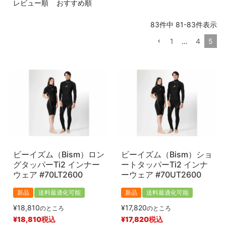
レビュー順
おすすめ順
価格
〜
83
件中
81
-
83
件表示
1
…
4
5
商品タグ
新品
中古
在庫なし商品
在庫なし商品を表示しない
商品番号/JANコード
ビーイズム（Bism）ロン
ビーイズム（Bism）ショ
グタッパーTi2 インナー
ートタッパーTi2 インナ
予約商品
ウェア #70LT2600
ーウェア #70UT2600
予約商品のみを表示
新品
送料最適化可能
新品
送料最適化可能
並び順
¥
18,810
¥
17,820
のところ
のところ
新着順
¥
18,810
税込
¥
17,820
税込