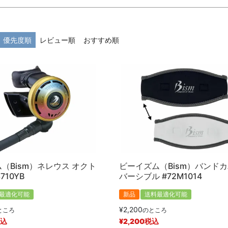
在庫なし商品
在庫なし商品を表示しない
優先度順
レビュー順
おすすめ順
商品番号/JANコード
予約商品
予約商品のみを表示
並び順
新着順
登録順
価格が安い
キーワードヒット順
（Bism）ネレウス オクト
ビーイズム（Bism）バンド
710YB
バーシブル #72M1014
最適化可能
新品
送料最適化可能
検索
¥
2,200
ところ
のところ
込
¥
2,200
税込