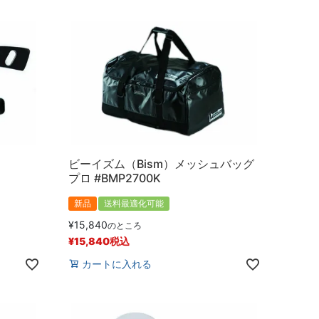
ビーイズム（Bism）メッシュバッグ
プロ #BMP2700K
新品
送料最適化可能
¥
15,840
のところ
¥
15,840
税込
カートに入れる