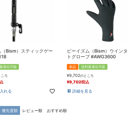
（Bism）スティックゲー
ビーイズム（Bism）ウイン
11B
トグローブ #AWG3600
最適化可能
新品
送料最適化可能
¥
9,702
ところ
のところ
込
¥
9,702
税込
入れる
詳細を見る
優先度順
レビュー順
おすすめ順