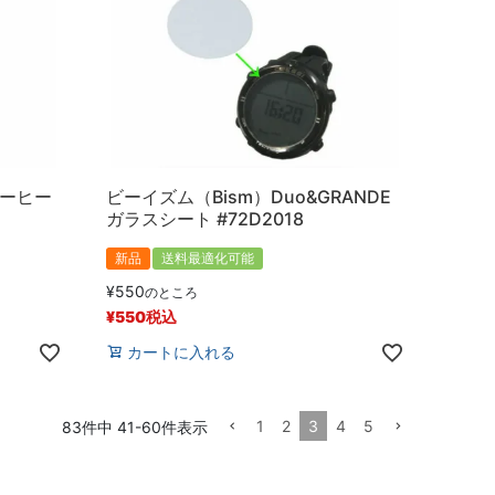
ターヒー
ビーイズム（Bism）Duo&GRANDE
ガラスシート #72D2018
新品
送料最適化可能
¥
550
のところ
¥
550
税込
カートに入れる
1
2
3
4
5
83
件中
41
-
60
件表示