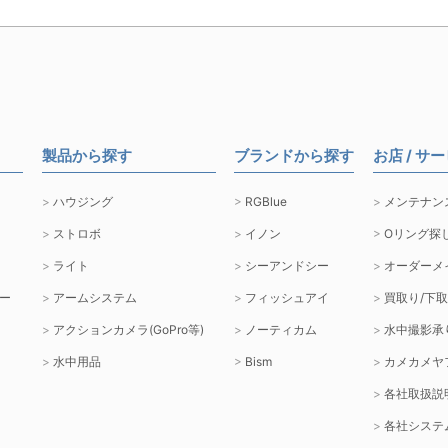
製品から探す
ブランドから探す
お店 / サ
ハウジング
RGBlue
メンテナン
ストロボ
イノン
Oリング探
ライト
シーアンドシー
オーダーメ
ー
アームシステム
フィッシュアイ
買取り/下
アクションカメラ(GoPro等)
ノーティカム
水中撮影承
水中用品
Bism
カメカメヤ
各社取扱説
各社システ