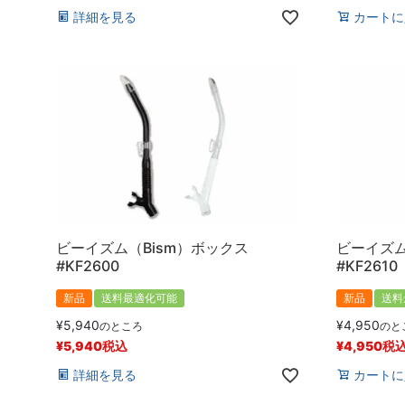
詳細を見る
カートに
ビーイズム（Bism）ボックス
ビーイズム
#KF2600
#KF2610
新品
送料最適化可能
新品
送料
¥
5,940
¥
4,950
のところ
のと
¥
5,940
税込
¥
4,950
税
詳細を見る
カートに