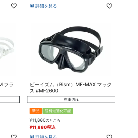
詳細を見る
M フラ
ビーイズム（Bism）MF-MAX マック
ス #MF2600
在庫切れ
新品
送料最適化可能
¥
11,880
のところ
¥
11,880
税込
詳細を見る