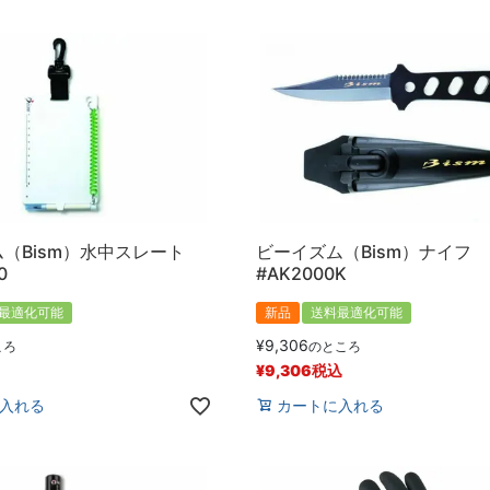
（Bism）水中スレート
ビーイズム（Bism）ナイフ
0
#AK2000K
最適化可能
新品
送料最適化可能
¥
9,306
ころ
のところ
¥
9,306
税込
入れる
カートに入れる