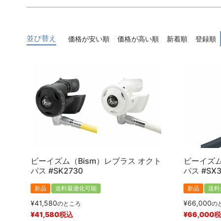
キーワード
並び替え
価格が安い順
価格が高い順
新着順
登録順
価格
〜
商品タグ
新品
中古
ビーイズム（Bism）レブラス オクト
ビーイズム
パス #SK2730
パス #SX3
新品
送料最適化可能
新品
送料
¥
41,580
¥
66,000
のところ
の
¥
41,580
税込
¥
66,000
税