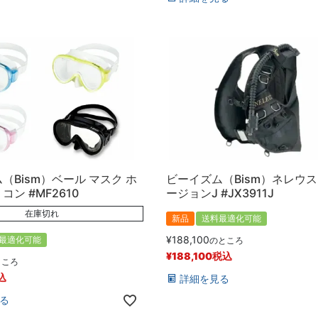
（Bism）ベール マスク ホ
ビーイズム（Bism）ネレウス
ン #MF2610
ージョンJ #JX3911J
在庫切れ
新品
送料最適化可能
¥
188,100
最適化可能
のところ
¥
188,100
税込
ところ
込
詳細を見る
る