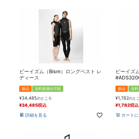
ビーイズム（Bism）ロングベスト レ
ビーイズム
ディース
#ADS320
新品
送料最適化可能
新品
送料
¥
34,485
¥
1,782
のところ
のと
¥
34,485
税込
¥
1,782
税込
詳細を見る
カートに