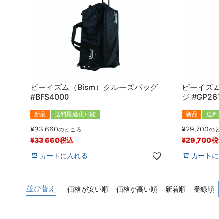
ビーイズム（Bism）クルーズバッグ
ビーイズム
#BFS4000
ジ #GP26
新品
送料最適化可能
新品
送料
¥
33,660
¥
29,700
のところ
の
¥
33,660
税込
¥
29,700
税
カートに入れる
カートに
並び替え
価格が安い順
価格が高い順
新着順
登録順