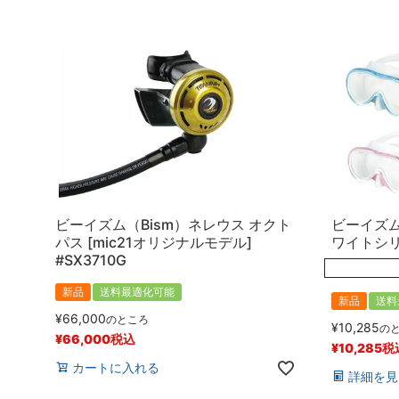
ビーイズム（Bism）ネレウス オクト
ビーイズム
パス [mic21オリジナルモデル]
ワイトシリコ
#SX3710G
新品
送料最適化可能
新品
送料
¥
66,000
のところ
¥
10,285
の
¥
66,000
税込
¥
10,285
税
カートに入れる
詳細を見