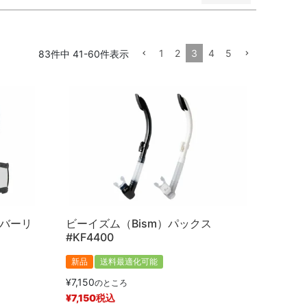
1
2
3
4
5
83
件中
41
-
60
件表示
順
価格が高い順
優先度順
レビュー順
カバーリ
ビーイズム（Bism）パックス
#KF4400
新品
送料最適化可能
¥
7,150
のところ
¥
7,150
税込