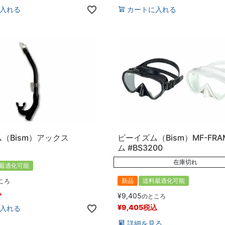
入れる
カートに入れる
（Bism）アックス
ビーイズム（Bism）MF-FRA
ム #BS3200
在庫切れ
最適化可能
新品
送料最適化可能
ころ
込
¥
9,405
のところ
¥
9,405
税込
入れる
詳細を見る