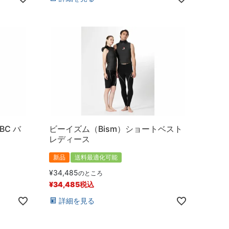
BC バ
ビーイズム（Bism）ショートベスト
レディース
新品
送料最適化可能
¥
34,485
のところ
¥
34,485
税込
詳細を見る