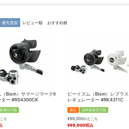
在庫なし商品
在庫なし商品を表示しない
優先度順
レビュー順
おすすめ順
商品番号/JANコード
予約商品
予約商品のみを表示
並び順
新着順
登録順
価格が安い
キーワードヒット順
（Bism）サマージマークII
ビーイズム（Bism）レブラス 
ー #RS4300CK
レギュレーター #RK4311C
最適化可能
新品
送料最適化可能
検索
¥
99,000
ころ
のところ
込
¥
99,000
税込