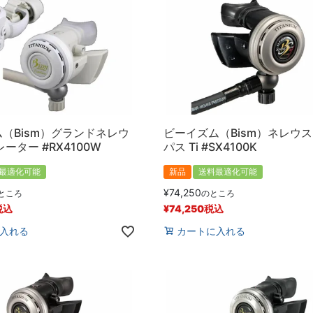
（Bism）グランドネレウ
ビーイズム（Bism）ネレウ
ーター #RX4100W
パス Ti #SX4100K
最適化可能
新品
送料最適化可能
¥
74,250
ところ
のところ
税込
¥
74,250
税込
入れる
カートに入れる