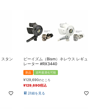
J スタン
ビーイズム（Bism）ネレウス レギュ
レーター #RX3440
新品
送料最適化可能
¥
129,690
のところ
¥
129,690
税込
詳細を見る