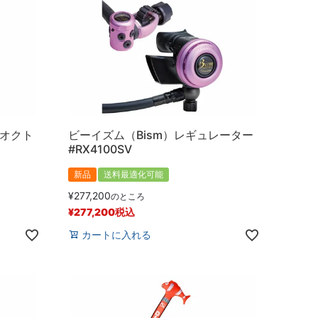
スオクト
ビーイズム（Bism）レギュレーター
#RX4100SV
新品
送料最適化可能
¥
277,200
のところ
¥
277,200
税込
カートに入れる