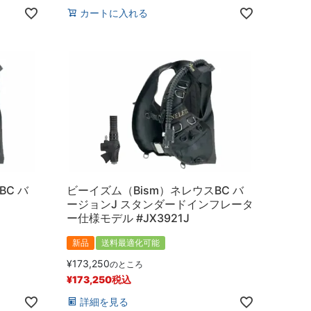
カートに入れる
BC バ
ビーイズム（Bism）ネレウスBC バ
ージョンJ スタンダードインフレータ
ー仕様モデル #JX3921J
新品
送料最適化可能
¥
173,250
のところ
¥
173,250
税込
詳細を見る