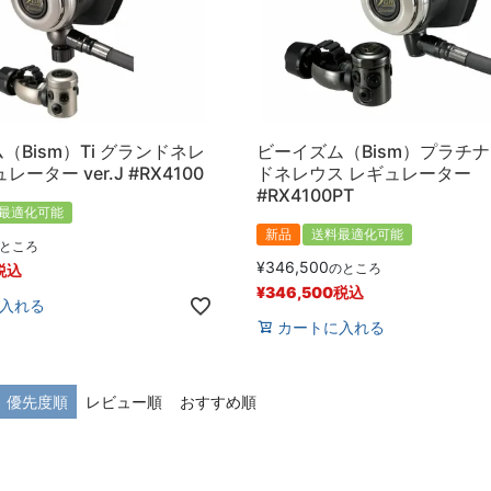
（Bism）Ti グランドネレ
ビーイズム（Bism）プラチ
レーター ver.J #RX4100
ドネレウス レギュレーター
#RX4100PT
最適化可能
新品
送料最適化可能
ところ
¥
346,500
のところ
税込
¥
346,500
税込
入れる
カートに入れる
優先度順
レビュー順
おすすめ順