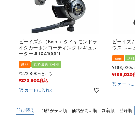
ビーイズム（Bism）ダイヤモンドラ
ビーイズム
イクカーボンコーティング レギュレ
ウス レギュ
ーター #RX4100DL
新品
送料
新品
送料最適化可能
¥
196,020
の
¥
272,800
のところ
¥
196,020
¥
272,800
税込
カートに
カートに入れる
並び替え
価格が安い順
価格が高い順
新着順
登録順