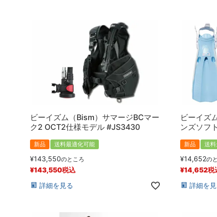
ビーイズム（Bism）サマージBCマー
ビーイズム
ク2 OCT2仕様モデル #JS3430
ンズソフト 
新品
送料最適化可能
新品
送料
¥
143,550
¥
14,652
のところ
の
¥
143,550
税込
¥
14,652
税
詳細を見る
詳細を見