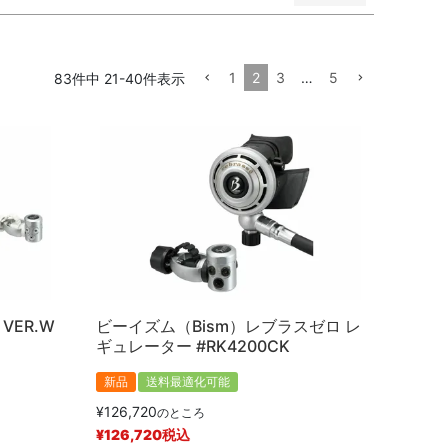
1
2
3
…
5
83
件中
21
-
40
件表示
順
価格が高い順
優先度順
レビュー順
VER.W
ビーイズム（Bism）レブラスゼロ レ
ギュレーター #RK4200CK
新品
送料最適化可能
¥
126,720
のところ
¥
126,720
税込