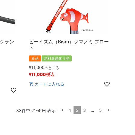
ナグラン
ビーイズム（Bism）クマノミ フロー
ト
新品
送料最適化可能
¥
11,000
のところ
¥
11,000
税込
カートに入れる
1
2
3
…
5
83
件中
21
-
40
件表示