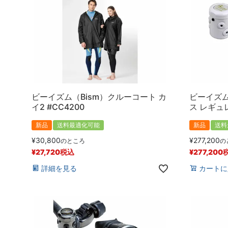
ビーイズム（Bism）クルーコート カ
ビーイズム
イ2 #CC4200
ス レギュレ
新品
送料最適化可能
新品
送料
¥
30,800
¥
277,200
のところ
の
¥
27,720
税込
¥
277,200
詳細を見る
カートに