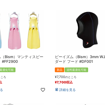
（Bism）マンティスビー
ビーイズム（Bism）3mm W
#FF2900
ダード フード #DF001
最適化可能
新品
送料最適化可能
¥
7,700
ところ
のところ
込
¥
7,700
税込
る
詳細を見る