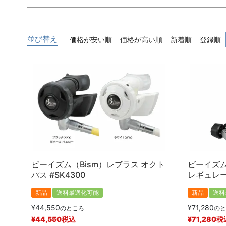
キーワード
並び替え
価格が安い順
価格が高い順
新着順
登録順
価格
〜
商品タグ
新品
中古
ビーイズム（Bism）レブラス オクト
ビーイズム
パス #SK4300
レギュレータ
新品
送料最適化可能
新品
送料
¥
44,550
¥
71,280
のところ
のと
¥
44,550
税込
¥
71,280
税