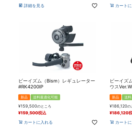
詳細を見る
カートに
ビーイズム（Bism）レギュレーター
ビーイズム
#RK4200IP
ウスVer.
新品
送料最適化可能
新品
送料
¥
159,500
¥
186,120
のところ
の
¥
159,500
税込
¥
186,120
カートに入れる
カートに