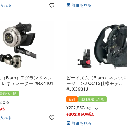
入れる
詳細を見る
（Bism）Tiグランドネレ
ビーイズム（Bism）ネレウス
W レギュレーター #RX4101
ージョンJ OCT2仕様モデル
#JX3931J
最適化可能
新品
送料最適化可能
ところ
¥
202,950
のところ
税込
¥
202,950
税込
入れる
詳細を見る