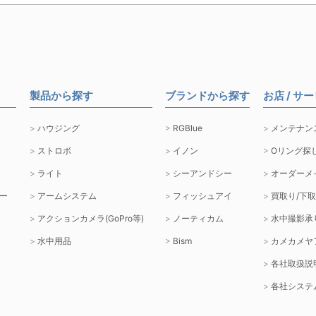
製品から探す
ブランドから探す
お店 / サ
ハウジング
RGBlue
メンテナン
ストロボ
イノン
Oリング探
ライト
シーアンドシー
オーダーメ
ー
アームシステム
フィッシュアイ
買取り/下
アクションカメラ(GoPro等)
ノーティカム
水中撮影承
水中用品
Bism
カメカメヤ
各社取扱説
各社システ