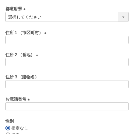
必
都道府県
須
)
(
必
須
住所１（市区町村）
)
(
必
住所２（番地）
須
)
(
必
住所３（建物名）
須
)
お電話番号
(
必
性別
須
指定なし
)