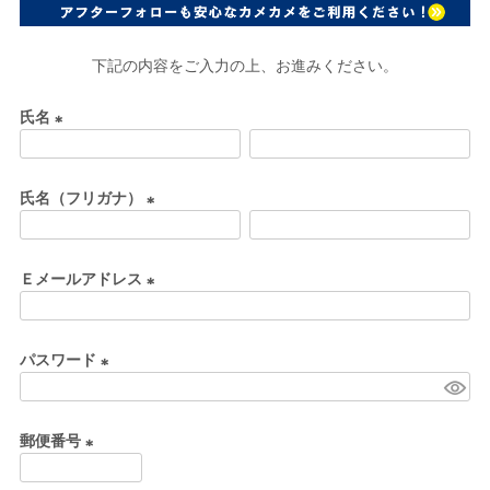
下記の内容をご入力の上、お進みください。
氏名
(
必
氏名（フリガナ）
須
)
(
必
Ｅメールアドレス
須
)
(
必
パスワード
須
)
(
必
郵便番号
須
)
(