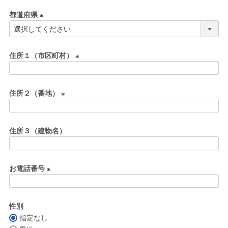
必
都道府県
須
)
(
必
須
住所１（市区町村）
)
(
必
住所２（番地）
須
)
(
必
住所３（建物名）
須
)
お電話番号
(
必
性別
須
指定なし
)