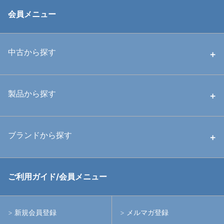
会員メニュー
中古から探す
中古ハウジング
製品から探す
中古ストロボ・ライト
ハウジング
ブランドから探す
中古アームシステム
ストロボ
RGBlue
ご利用ガイド/会員メニュー
中古レンズ・フィルター
ライト
イノン
新規会員登録
メルマガ登録
中古ポート・ギア