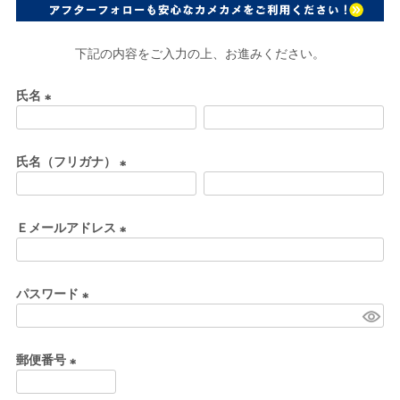
下記の内容をご入力の上、お進みください。
氏名
(
必
氏名（フリガナ）
須
)
(
必
Ｅメールアドレス
須
)
(
必
パスワード
須
)
(
必
郵便番号
須
)
(