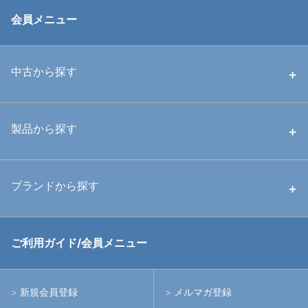
会員メニュー
中古から探す
中古ハウジング
製品から探す
中古ストロボ・ライト
ハウジング
ブランドから探す
中古アームシステム
ストロボ
RGBlue
ご利用ガイド/会員メニュー
中古レンズ・フィルター
ライト
イノン
新規会員登録
メルマガ登録
中古ポート・ギア