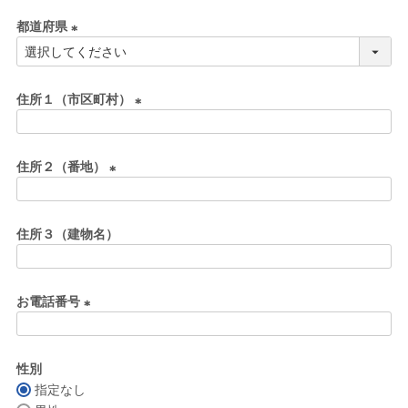
必
都道府県
須
)
(
必
須
住所１（市区町村）
)
(
必
住所２（番地）
須
)
(
必
住所３（建物名）
須
)
お電話番号
(
必
性別
須
指定なし
)