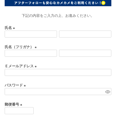
下記の内容をご入力の上、お進みください。
氏名
(
必
氏名（フリガナ）
須
)
(
必
Ｅメールアドレス
須
)
(
必
パスワード
須
)
(
必
郵便番号
須
)
(