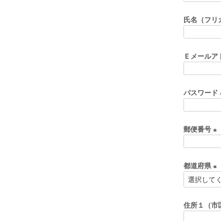
必
氏名（フリ
須
)
Ｅメールア
パスワード
郵便番号
(
必
都道府県
須
)
(
必
須
住所１（市
)