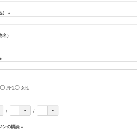
必
地）
須
)
(
必
物名）
須
)
(
必
須
男性
女性
)
ジンの購読
(