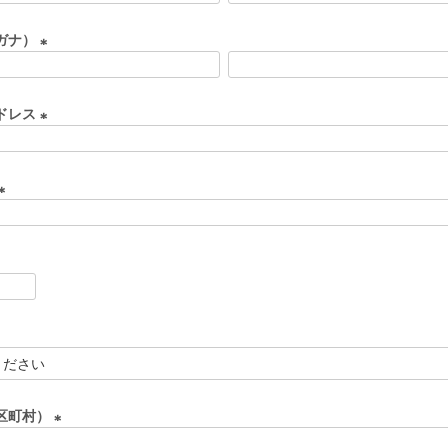
ガナ）
(
必
ドレス
須
)
(
必
須
)
(
必
須
)
区町村）
(