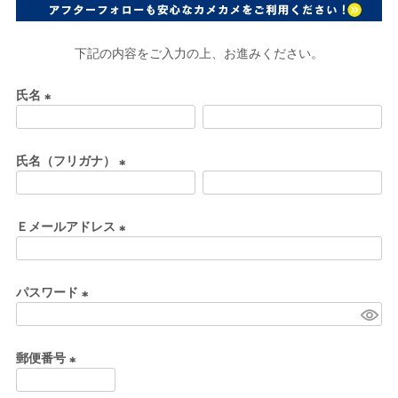
下記の内容をご入力の上、お進みください。
氏名
(
必
氏名（フリガナ）
須
)
(
必
Ｅメールアドレス
須
)
(
必
パスワード
須
)
(
必
郵便番号
須
)
(