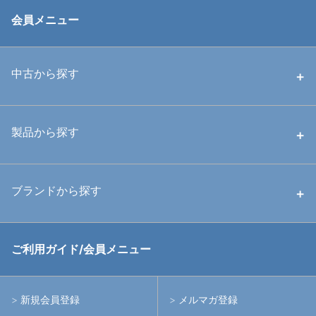
会員メニュー
中古から探す
中古ハウジング
製品から探す
中古ストロボ・ライト
ハウジング
ブランドから探す
中古アームシステム
ストロボ
RGBlue
ご利用ガイド/会員メニュー
中古レンズ・フィルター
ライト
イノン
新規会員登録
メルマガ登録
中古ポート・ギア