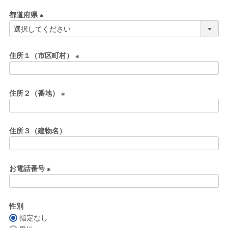
必
都道府県
須
)
(
必
須
住所１（市区町村）
)
(
必
住所２（番地）
須
)
(
必
住所３（建物名）
須
)
お電話番号
(
必
性別
須
指定なし
)