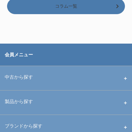
コラム一覧
会員メニュー
中古から探す
中古ハウジング
製品から探す
中古ストロボ・ライト
ハウジング
ブランドから探す