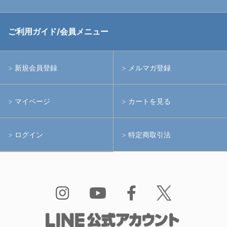
中古アームシステム
ストロボ
RGBlue
ご利用ガイド/会員メニュー
中古レンズ・フィルター
ライト
イノン
新規会員登録
メルマガ登録
中古ポート・ギア
アームシステム
シーアンドシー
マイページ
カートを見る
中古水中用品
アクションカメラ(GoPro等)
フィッシュアイ
ログイン
特定商取引法
水中用品
ノーティカム
Bism