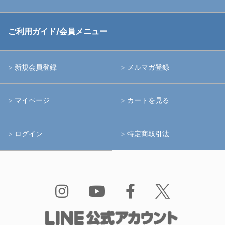
中古アームシステム
ストロボ
RGBlue
ご利用ガイド/会員メニュー
中古レンズ・フィルター
ライト
イノン
新規会員登録
メルマガ登録
中古ポート・ギア
アームシステム
シーアンドシー
マイページ
カートを見る
中古水中用品
アクションカメラ(GoPro等)
フィッシュアイ
ログイン
特定商取引法
水中用品
ノーティカム
Bism