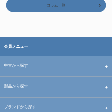
コラム一覧
会員メニュー
中古から探す
中古ハウジング
製品から探す
中古ストロボ・ライト
ハウジング
ブランドから探す