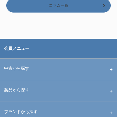
コラム一覧
会員メニュー
中古から探す
中古ハウジング
製品から探す
中古ストロボ・ライト
ハウジング
ブランドから探す