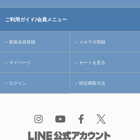
中古アームシステム
ストロボ
RGBlue
ご利用ガイド/会員メニュー
中古レンズ・フィルター
ライト
イノン
新規会員登録
メルマガ登録
中古ポート・ギア
アームシステム
シーアンドシー
マイページ
カートを見る
中古水中用品
アクションカメラ(GoPro等)
フィッシュアイ
ログイン
特定商取引法
水中用品
ノーティカム
Bism