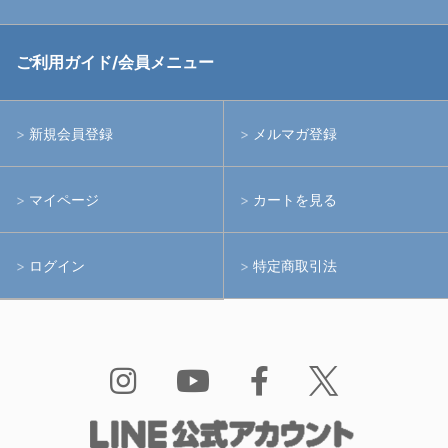
中古アームシステム
ストロボ
RGBlue
ご利用ガイド/会員メニュー
中古レンズ・フィルター
ライト
イノン
新規会員登録
メルマガ登録
中古ポート・ギア
アームシステム
シーアンドシー
マイページ
カートを見る
中古水中用品
アクションカメラ(GoPro等)
フィッシュアイ
ログイン
特定商取引法
水中用品
ノーティカム
Bism