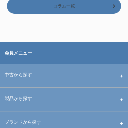
コラム一覧
会員メニュー
中古から探す
中古ハウジング
製品から探す
中古ストロボ・ライト
ハウジング
ブランドから探す