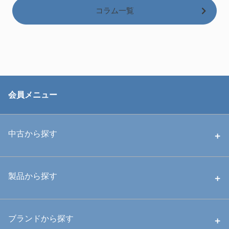
コラム一覧
会員メニュー
中古から探す
中古ハウジング
製品から探す
中古ストロボ・ライト
ハウジング
ブランドから探す