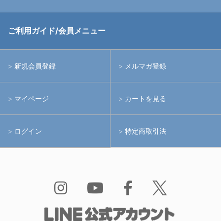
中古アームシステム
ストロボ
RGBlue
ご利用ガイド/会員メニュー
中古レンズ・フィルター
ライト
イノン
新規会員登録
メルマガ登録
中古ポート・ギア
アームシステム
シーアンドシー
マイページ
カートを見る
中古水中用品
アクションカメラ(GoPro等)
フィッシュアイ
ログイン
特定商取引法
水中用品
ノーティカム
Bism