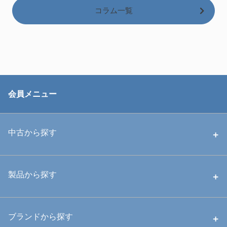
コラム一覧
会員メニュー
中古から探す
中古ハウジング
製品から探す
中古ストロボ・ライト
ハウジング
ブランドから探す