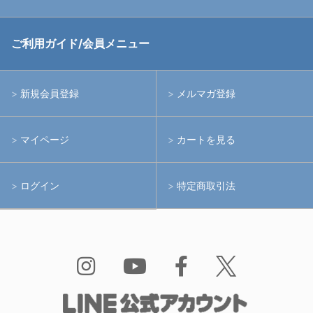
中古アームシステム
ストロボ
RGBlue
ご利用ガイド/会員メニュー
中古レンズ・フィルター
ライト
イノン
新規会員登録
メルマガ登録
中古ポート・ギア
アームシステム
シーアンドシー
マイページ
カートを見る
中古水中用品
アクションカメラ(GoPro等)
フィッシュアイ
ログイン
特定商取引法
水中用品
ノーティカム
Bism