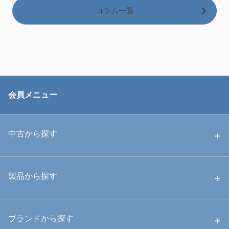
コラム一覧
会員メニュー
中古から探す
中古ハウジング
製品から探す
中古ストロボ・ライト
ハウジング
ブランドから探す