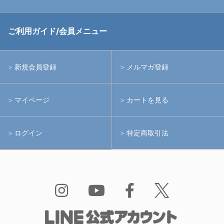
中古アームシステム
ストロボ
RGBlue
ご利用ガイド/会員メニュー
中古レンズ・フィルター
ライト
イノン
新規会員登録
メルマガ登録
中古ポート・ギア
アームシステム
シーアンドシー
マイページ
カートを見る
中古水中用品
アクションカメラ(GoPro等)
フィッシュアイ
ログイン
特定商取引法
水中用品
ノーティカム
Bism