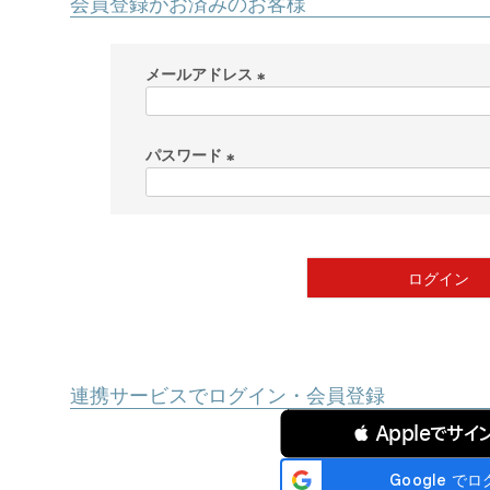
会員登録がお済みのお客様
メールアドレス
(
必
パスワード
須
)
(
必
須
)
ログイン
連携サービスでログイン・会員登録
 Appleでサイ