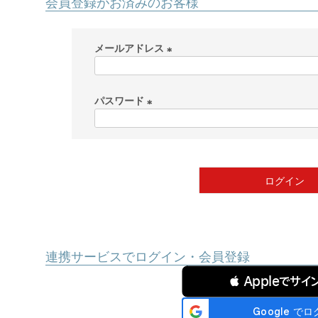
会員登録がお済みのお客様
メールアドレス
(
必
パスワード
須
)
(
必
須
)
ログイン
連携サービスでログイン・会員登録
 Appleでサイ