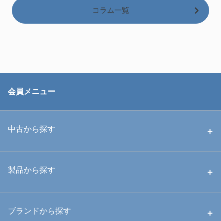
コラム一覧
会員メニュー
中古から探す
中古ハウジング
製品から探す
中古ストロボ・ライト
ハウジング
ブランドから探す