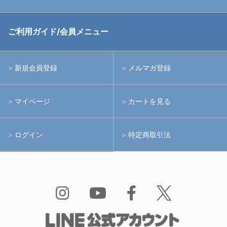
中古アームシステム
ストロボ
RGBlue
ご利用ガイド/会員メニュー
中古レンズ・フィルター
ライト
イノン
新規会員登録
メルマガ登録
中古ポート・ギア
アームシステム
シーアンドシー
マイページ
カートを見る
中古水中用品
アクションカメラ(GoPro等)
フィッシュアイ
ログイン
特定商取引法
水中用品
ノーティカム
Bism