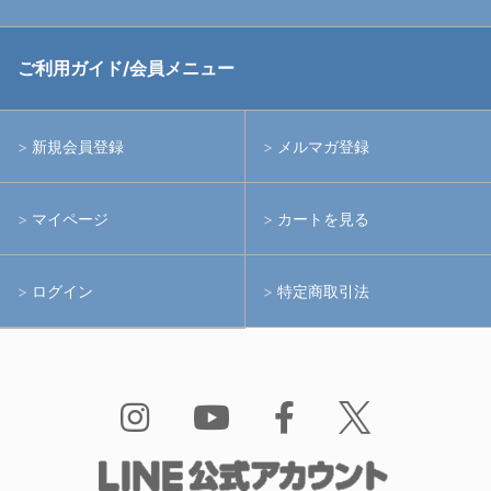
中古アームシステム
ストロボ
RGBlue
ご利用ガイド/会員メニュー
中古レンズ・フィルター
ライト
イノン
新規会員登録
メルマガ登録
中古ポート・ギア
アームシステム
シーアンドシー
マイページ
カートを見る
中古水中用品
アクションカメラ(GoPro等)
フィッシュアイ
ログイン
特定商取引法
水中用品
ノーティカム
Bism