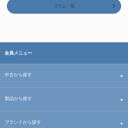
コラム一覧
会員メニュー
中古から探す
中古ハウジング
製品から探す
中古ストロボ・ライト
ハウジング
ブランドから探す