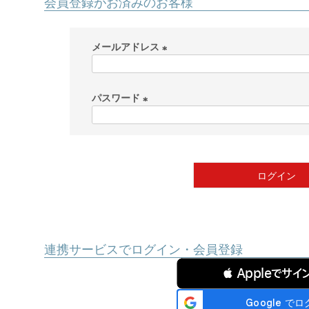
会員登録がお済みのお客様
メールアドレス
(
必
パスワード
須
)
(
必
須
)
ログイン
連携サービスでログイン・会員登録
 Appleでサイ