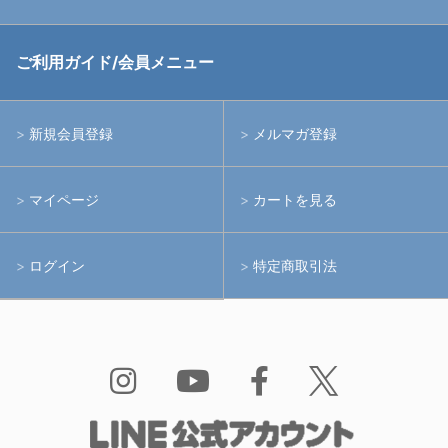
中古アームシステム
ストロボ
RGBlue
ご利用ガイド/会員メニュー
中古レンズ・フィルター
ライト
イノン
新規会員登録
メルマガ登録
中古ポート・ギア
アームシステム
シーアンドシー
マイページ
カートを見る
中古水中用品
アクションカメラ(GoPro等)
フィッシュアイ
ログイン
特定商取引法
水中用品
ノーティカム
Bism