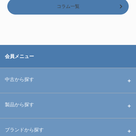
コラム一覧
会員メニュー
中古から探す
中古ハウジング
製品から探す
中古ストロボ・ライト
ハウジング
ブランドから探す