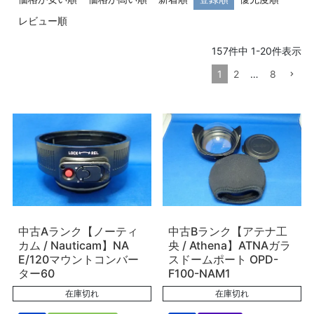
レビュー順
157
件中
1
-
20
件表示
1
2
…
8
中古Aランク【ノーティ
中古Bランク【アテナ工
カム / Nauticam】NA
央 / Athena】ATNAガラ
E/120マウントコンバー
スドームポート OPD-
ター60
F100-NAM1
在庫切れ
在庫切れ