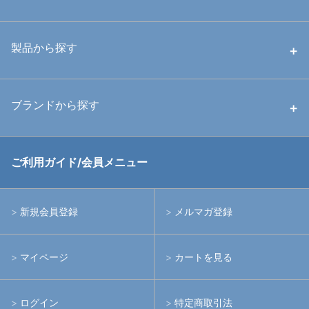
中古ハウジング
製品から探す
中古ストロボ・ライト
ハウジング
ブランドから探す
中古アームシステム
ストロボ
RGBlue
ご利用ガイド/会員メニュー
中古レンズ・フィルター
ライト
イノン
新規会員登録
メルマガ登録
中古ポート・ギア
アームシステム
シーアンドシー
マイページ
カートを見る
中古水中用品
アクションカメラ(GoPro等)
フィッシュアイ
ログイン
特定商取引法