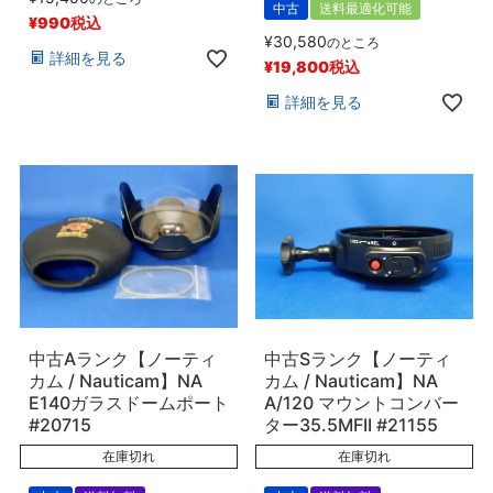
中古
送料最適化可能
¥
990
税込
¥
30,580
のところ
詳細を見る
¥
19,800
税込
詳細を見る
中古Aランク【ノーティ
中古Sランク【ノーティ
カム / Nauticam】NA
カム / Nauticam】NA
E140ガラスドームポート
A/120 マウントコンバー
#20715
ター35.5MFII #21155
在庫切れ
在庫切れ