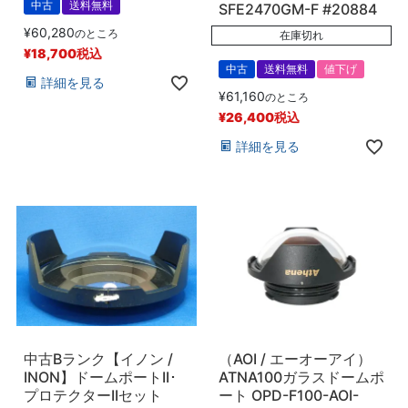
中古
送料無料
SFE2470GM-F #20884
¥
60,280
のところ
在庫切れ
¥
18,700
税込
中古
送料無料
値下げ
詳細を見る
¥
61,160
のところ
¥
26,400
税込
詳細を見る
中古Bランク【イノン /
（AOI / エーオーアイ）
INON】ドームポートII･
ATNA100ガラスドームポ
プロテクターIIセット
ート OPD-F100-AOI-