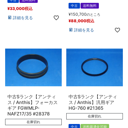
中古
送料無料
¥
33,000
税込
¥
150,700
のところ
詳細を見る
¥
88,000
税込
詳細を見る
中古Sランク【アンティ
中古Sランク【アンティ
ス / Anthis】フォーカス
ス / Anthis】汎用ギア
ギア FGWMLP-
HG-760 #21365
NAFZ17/35 #28378
在庫切れ
在庫切れ
中古
送料最適化可能