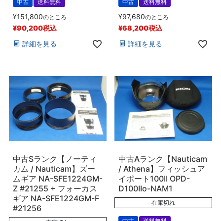
中古
送料無料
中古
送料無料
¥
151,800
¥
97,680
のところ
のところ
¥
90,200
税込
¥
68,200
税込
詳細を見る
詳細を見る
中古Sランク【ノーティ
中古Aランク【Nauticam
カム / Nauticam】ズー
/ Athena】フィッシュア
ムギア NA-SFE1224GM-
イポート100II OPD-
Z #21255 + フォーカス
D100IIo-NAM1
ギア NA-SFE1224GM-F
在庫切れ
#21256
中古
送料無料