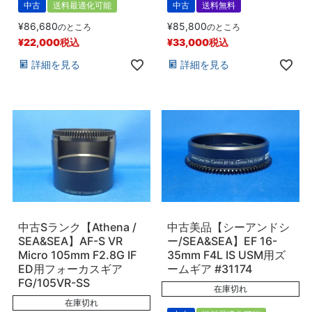
中古
送料最適化可能
中古
送料無料
¥
86,680
¥
85,800
のところ
のところ
¥
22,000
税込
¥
33,000
税込
詳細を見る
詳細を見る
中古Sランク【Athena /
中古美品【シーアンドシ
SEA&SEA】AF-S VR
ー/SEA&SEA】EF 16-
Micro 105mm F2.8G IF
35mm F4L IS USM用ズ
ED用フォーカスギア
ームギア #31174
FG/105VR-SS
在庫切れ
在庫切れ