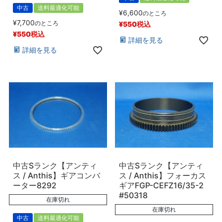
中古
送料最適化可能
¥
6,600
のところ
¥
7,700
のところ
¥
550
税込
¥
550
税込
詳細を見る
詳細を見る
中古Sランク【アンティ
中古Sランク【アンティ
ス / Anthis】ギアコンバ
ス / Anthis】フォーカス
ーター8292
ギアFGP-CEFZ16/35-2
#50318
在庫切れ
在庫切れ
中古
送料最適化可能