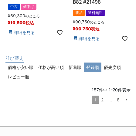
B82 #21498
中古
値下げ
新品
送料無料
¥
69,300
のところ
¥
90,750
のところ
¥
16,500
税込
¥
90,750
税込
詳細を見る
詳細を見る
並び替え
価格が安い順
価格が高い順
新着順
登録順
優先度順
レビュー順
157
件中
1
-
20
件表示
1
2
…
8