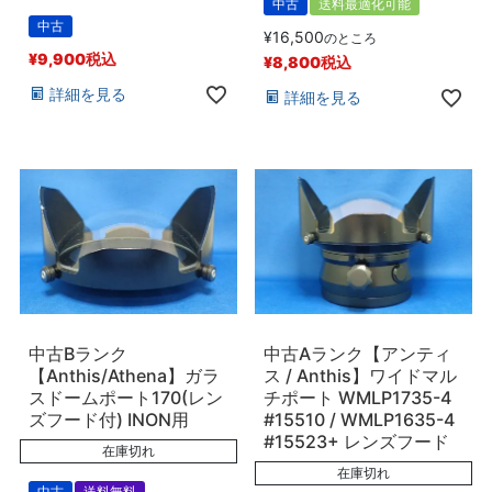
中古
送料最適化可能
中古
¥
16,500
のところ
¥
9,900
税込
¥
8,800
税込
詳細を見る
詳細を見る
中古Bランク
中古Aランク【アンティ
【Anthis/Athena】ガラ
ス / Anthis】ワイドマル
スドームポート170(レン
チポート WMLP1735-4
ズフード付) INON用
#15510 / WMLP1635-4
#15523+ レンズフード
在庫切れ
在庫切れ
中古
送料無料