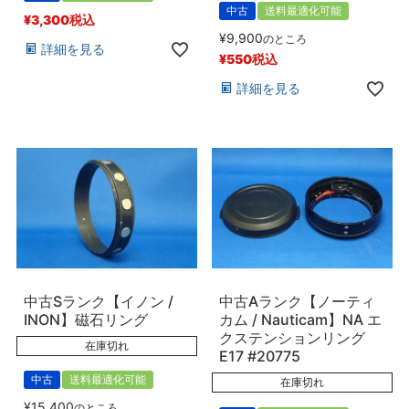
中古
送料最適化可能
¥
3,300
税込
¥
9,900
のところ
詳細を見る
¥
550
税込
詳細を見る
中古Sランク【イノン /
中古Aランク【ノーティ
INON】磁石リング
カム / Nauticam】NA エ
クステンションリング
在庫切れ
E17 #20775
中古
送料最適化可能
在庫切れ
¥
15,400
のところ