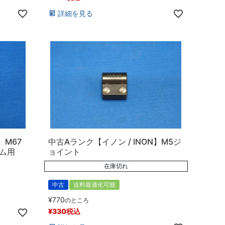
詳細を見る
】M67
中古Aランク【イノン / INON】M5ジ
ム用
ョイント
在庫切れ
中古
送料最適化可能
¥
770
のところ
¥
330
税込