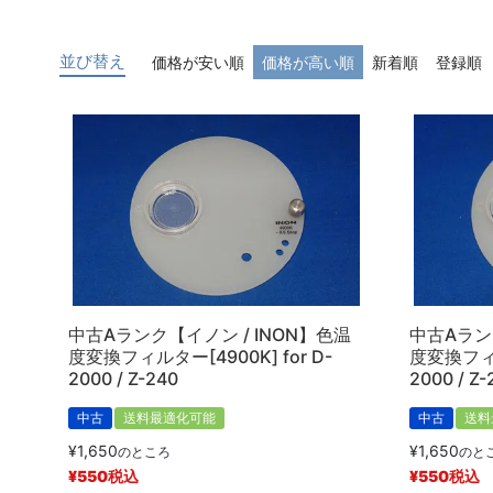
並び替え
価格が安い順
価格が高い順
新着順
登録順
中古Aランク【イノン / INON】色温
中古Aラン
度変換フィルター[4900K] for D-
度変換フィル
2000 / Z-240
2000 / Z-
中古
送料最適化可能
中古
送料
¥
1,650
¥
1,650
のところ
のと
¥
550
税込
¥
550
税込