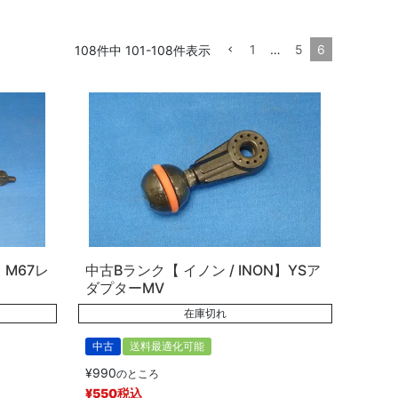
1
…
5
6
108
件中
101
-
108
件表示
】M67レ
中古Bランク【 イノン / INON】YSア
ダプターMV
在庫切れ
中古
送料最適化可能
¥
990
のところ
¥
550
税込