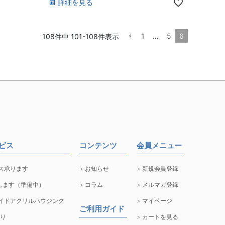
詳細を見る
1
…
5
6
108
件中
101
-
108
件表示
ービス
コンテンツ
会員メニュー
ス承ります
お知らせ
新規会員登録
します（準備中）
コラム
メルマガ登録
イドアクリルハウジング
マイページ
ご利用ガイド
取り
カートを見る