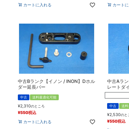
カートに入れる
カートに
中古Bランク【イノン / INON】Dホル
中古Aランク
ダー延長バー
レートダイ
中古
送料最適化可能
¥
2,310
中古
送料
のところ
¥
550
税込
¥
2,530
のと
¥
550
税込
カートに入れる