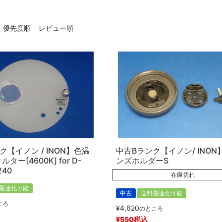
優先度順
レビュー順
ク【イノン / INON】色温
中古Bランク【イノン/ INON
ター[4600K] for D-
ンズホルダーS
240
在庫切れ
最適化可能
中古
送料最適化可能
ころ
¥
4,620
のところ
¥
550
税込