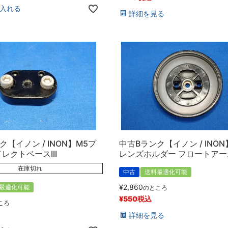
入れる
詳細を見る
【イノン / INON】M5プ
中古Bランク【イノン / INON
レクトベースIII
レンズホルダー フロートアー
在庫切れ
中古
送料最適化可能
¥
2,860
最適化可能
のところ
¥
550
税込
ころ
詳細を見る