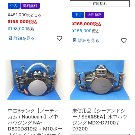
在庫切れ
中古
送料無料
¥
451,000
中古
送料無料
のところ
¥
198,000
税込
¥
165,000
税込
¥
198,000
税込
¥
165,000
税込
詳細を見る
詳細を見る
中古Bランク【ノーティ
未使用品【シーアンドシ
カム / Nauticam】水中
ー / SEA&SEA】水中ハウ
ハウジング NA-
ジング MDX-D7100 /
D800D810改 + M10ボー
D7200
ルジョイントランヤード