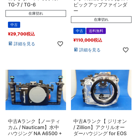
TG-7 / TG-6
ピックアップファインダ
ー
在庫切れ
在庫切れ
中古
中古
送料無料
¥
29,700
税込
¥
110,000
税込
詳細を見る
詳細を見る
中古Aランク【ノーティ
中古Aランク【 ジリオン
カム / Nauticam】水中
/ Zillion】アクリルオー
ハウジング NA A6500 +
ダーハウジング for EOS