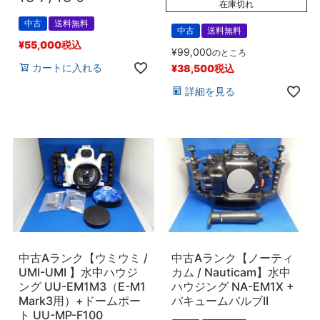
在庫切れ
中古
送料無料
中古
送料無料
¥
55,000
税込
¥
99,000
のところ
カートに入れる
¥
38,500
税込
詳細を見る
中古Aランク【ウミウミ /
中古Aランク【ノーティ
UMI-UMI 】水中ハウジ
カム / Nauticam】水中
ング UU-EM1M3（E-M1
ハウジング NA-EM1X +
Mark3用）+ドームポー
バキュームバルブII
ト UU-MP-F100