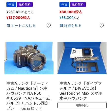
中古
送料無料
中古
送料無料
¥
279,180
¥
88,000
税込
のところ
¥
187,000
税込
¥
88,000
税込
カートに入れる
詳細を見る
中古Aランク【ノーティ
中古Aランク【ダイブフ
カム / Nauticam】水中
ォルク / DIVEVOLK】
ハウジング NA R50
SeaTouch4 Max スマホ
#10539 +NAバキューム
水中ハウジング
バルブII + ハンドル固定
在庫切れ
プレート左右セット