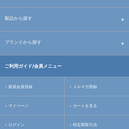
中古ハウジング
製品から探す
中古ストロボ・ライト
ハウジング
ブランドから探す
中古アームシステム
ストロボ
RGBlue
ご利用ガイド/会員メニュー
中古レンズ・フィルター
ライト
イノン
新規会員登録
メルマガ登録
中古ポート・ギア
アームシステム
シーアンドシー
マイページ
カートを見る
中古水中用品
アクションカメラ(GoPro等)
フィッシュアイ
ログイン
特定商取引法