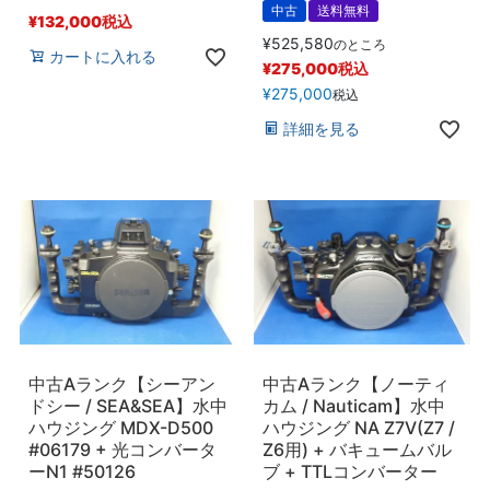
中古
送料無料
¥
132,000
税込
¥
525,580
のところ
カートに入れる
¥
275,000
税込
¥
275,000
税込
詳細を見る
中古Aランク【シーアン
中古Aランク【ノーティ
ドシー / SEA&SEA】水中
カム / Nauticam】水中
ハウジング MDX-D500
ハウジング NA Z7V(Z7 /
#06179 + 光コンバータ
Z6用) + バキュームバル
ーN1 #50126
ブ + TTLコンバーター