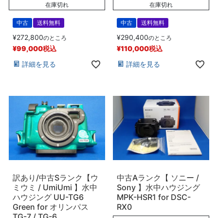
在庫切れ
在庫切れ
中古
送料無料
中古
送料無料
¥
272,800
¥
290,400
のところ
のところ
¥
99,000
税込
¥
110,000
税込
詳細を見る
詳細を見る
訳あり/中古Sランク【ウ
中古Aランク【 ソニー /
ミウミ / UmiUmi 】水中
Sony 】水中ハウジング
ハウジング UU-TG6
MPK-HSR1 for DSC-
Green for オリンパス
RX0
TG-7 / TG-6