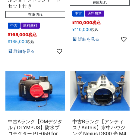
在庫切れ
セット付き
中古
送料無料
在庫切れ
¥
110,000
税込
中古
送料無料
¥
110,000
税込
¥
165,000
税込
詳細を見る
¥
165,000
税込
詳細を見る
中古Aランク【OMデジタ
中古Bランク【アンティ
ル / OLYMPUS】防水プ
ス / Anthis】水中ハウジ
ロテクター PT-059 for
ング Nexus D800 光 M4