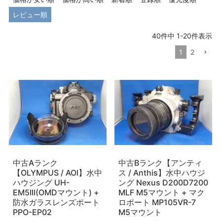
レビュー順
40
件中
1
-
20
件表示
1
2
中古Aランク
中古Bランク【アンティ
【OLYMPUS / AOI】水中
ス / Anthis】水中ハウジ
ハウジング UH-
ング Nexus D200D7200
EM5III(OMDマウント) +
MLF M5マウント + マク
防水ガラスレンズポート
ロポート MP105VR-7
PPO-EP02
M5マウント