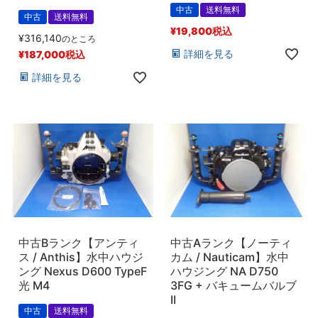
中古
送料無料
中古
送料無料
¥
19,800
税込
¥
316,140
のところ
詳細を見る
¥
187,000
税込
詳細を見る
中古Bランク【アンティ
中古Aランク【ノーティ
ス / Anthis】水中ハウジ
カム / Nauticam】水中
ング Nexus D600 TypeF
ハウジング NA D750
光 M4
3FG + バキュームバルブ
II
中古
送料無料