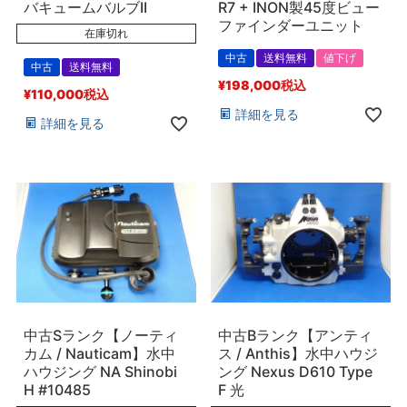
バキュームバルブII
R7 + INON製45度ビュー
ファインダーユニット
在庫切れ
中古
送料無料
値下げ
中古
送料無料
¥
198,000
税込
¥
110,000
税込
詳細を見る
詳細を見る
中古Sランク【ノーティ
中古Bランク【アンティ
カム / Nauticam】水中
ス / Anthis】水中ハウジ
ハウジング NA Shinobi
ング Nexus D610 Type
H #10485
F 光