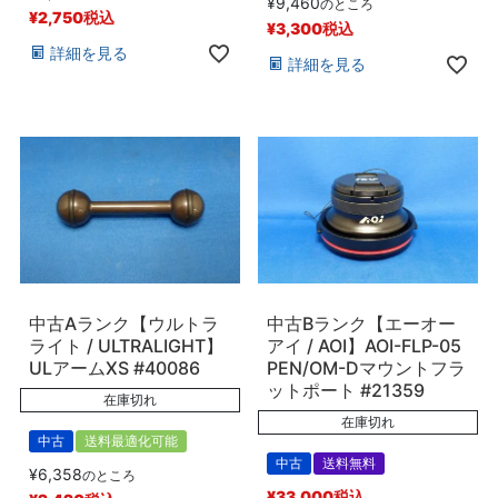
¥
9,460
のところ
¥
2,750
税込
¥
3,300
税込
詳細を見る
詳細を見る
中古Aランク【ウルトラ
中古Bランク【エーオー
ライト / ULTRALIGHT】
アイ / AOI】AOI-FLP-05
ULアームXS #40086
PEN/OM-Dマウントフラ
ットポート #21359
在庫切れ
在庫切れ
中古
送料最適化可能
中古
送料無料
¥
6,358
のところ
¥
33,000
税込