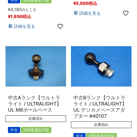
中古
送料最適化可能
¥
5,500
税込
¥
4,180
のところ
詳細を見る
¥
1,650
税込
詳細を見る
中古Aランク【ウルトラ
中古Bランク【ウルトラ
ライト / ULTRALIGHT】
ライト / ULTRALIGHT】
UL M8ボールベース
UL デジカメベースアダ
プター #40107
在庫切れ
在庫切れ
中古
送料最適化可能
中古
送料最適化可能