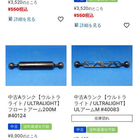
¥
3,520
のところ
¥
3,520
のところ
¥
550
税込
¥
550
税込
詳細を見る
詳細を見る
中古Aランク【ウルトラ
中古Aランク【ウルトラ
ライト / ULTRALIGHT】
ライト / ULTRALIGHT】
フロートアーム200M
ULアームM #40083
#40124
在庫切れ
中古
送料最適化可能
中古
送料最適化可能
¥
9,900
のところ