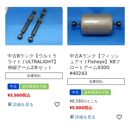
中古Bランク【ウルトラ
中古Aランク【フィッシ
ライト / ULTRALIGHT】
ュアイ / Fisheye】XBフ
伸縮アーム2本セット
ロートアーム930G
#40243
在庫切れ
在庫切れ
中古
送料最適化可能
中古
送料最適化可能
¥
3,300
税込
¥
8,580
のところ
詳細を見る
¥
5,500
税込
詳細を見る