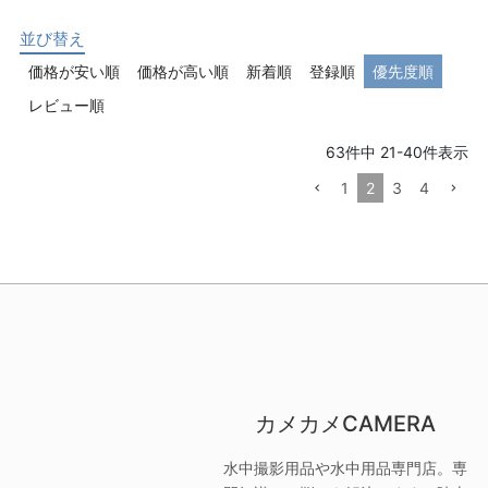
並び替え
価格が安い順
価格が高い順
新着順
登録順
優先度順
レビュー順
63
件中
21
-
40
件表示
1
2
3
4
カメカメCAMERA
水中撮影用品や水中用品専門店。専