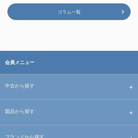
コラム一覧
会員メニュー
中古から探す
中古ハウジング
製品から探す
中古ストロボ・ライト
ハウジング
ブランドから探す