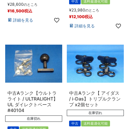
中古
送料最適化可能
¥
28,600
のところ
¥
23,980
のところ
¥
16,500
税込
¥
12,100
税込
詳細を見る
詳細を見る
中古Aランク【ウルトラ
中古Aランク【 アイダス
ライト / ULTRALIGHT】
/ i-Das】トリプルクラン
UL ダイレクトベース
プ x2個セット
#40104
在庫切れ
在庫切れ
中古
送料最適化可能