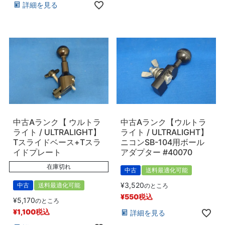
詳細を見る
中古Aランク【 ウルトラ
中古Aランク【ウルトラ
ライト / ULTRALIGHT】
ライト / ULTRALIGHT】
Tスライドベース+Tスラ
ニコンSB-104用ボール
イドプレート
アダプター #40070
在庫切れ
中古
送料最適化可能
¥
3,520
中古
送料最適化可能
のところ
¥
550
税込
¥
5,170
のところ
¥
1,100
税込
詳細を見る