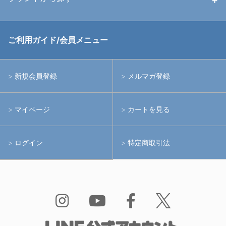
中古アームシステム
ストロボ
RGBlue
ご利用ガイド/会員メニュー
中古レンズ・フィルター
ライト
イノン
新規会員登録
メルマガ登録
中古ポート・ギア
アームシステム
シーアンドシー
マイページ
カートを見る
中古水中用品
アクションカメラ(GoPro等)
フィッシュアイ
ログイン
特定商取引法
水中用品
ノーティカム
Bism