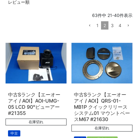
レビュー順
63
件中
21
-
40
件表示
1
2
3
4
中古Sランク【エーオー
中古Sランク【エーオー
アイ / AOI】AOI-UMG-
アイ / AOI】QRS-01-
05 LCD 90°ビューアー
MB1P クイックリリース
#21355
システム01 マウントベー
スM67 #21630
在庫切れ
在庫切れ
中古