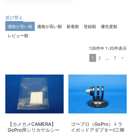
並び替え
価格が安い順
価格が高い順
新着順
登録順
優先度順
レビュー順
126
件中
1
-
20
件表示
1
2
…
7
【カメカメCAMERA】
ゴープロ（GoPro）トラ
GoPro用シリカゲルシー
イポッドアダプター(三脚