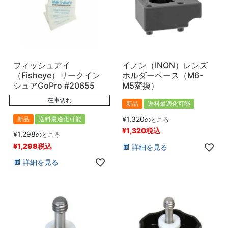
フィッシュアイ
イノン（INON）レンズ
（Fisheye）リークイン
ホルダーベース（M6-
シュアGoPro #20655
M5変換）
在庫切れ
新品
送料最適化可能
¥
1,320
新品
送料最適化可能
のところ
¥
1,320
税込
¥
1,298
のところ
¥
1,298
税込
詳細を見る
詳細を見る