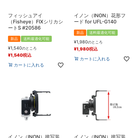
フィッシュアイ
イノン（INON）花形フ
（Fisheye）FIXシリカシ
ード for UFL-G140
ートS #20586
新品
送料最適化可能
新品
送料最適化可能
¥
1,980
のところ
¥
1,540
のところ
¥
1,980
税込
¥
1,540
税込
カートに入れる
カートに入れる
イノン（INON）接写装
イノン（INON）接写装