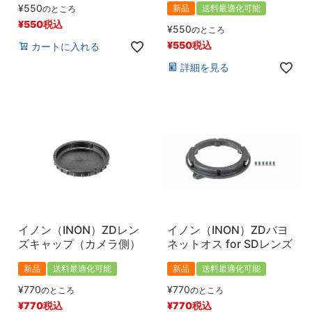
¥
550
新品
送料最適化可能
のところ
¥
550
税込
¥
550
のところ
¥
550
税込
カートに入れる
詳細を見る
イノン（INON）ZDレン
イノン（INON）ZDバヨ
ズキャップ（カメラ側）
ネットオス for SDレンズ
新品
送料最適化可能
新品
送料最適化可能
¥
770
¥
770
のところ
のところ
¥
770
税込
¥
770
税込