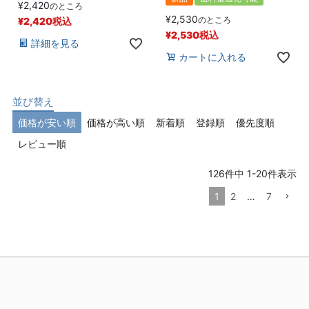
¥
2,420
のところ
¥
2,530
のところ
¥
2,420
税込
¥
2,530
税込
詳細を見る
カートに入れる
並び替え
価格が安い順
価格が高い順
新着順
登録順
優先度順
レビュー順
126
件中
1
-
20
件表示
1
2
…
7