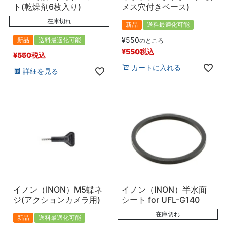
ト(乾燥剤6枚入り)
メス穴付きベース)
在庫切れ
新品
送料最適化可能
¥
550
新品
送料最適化可能
のところ
¥
550
税込
¥
550
税込
カートに入れる
詳細を見る
イノン（INON）M5蝶ネ
イノン（INON）半水面
ジ(アクションカメラ用)
シート for UFL-G140
在庫切れ
新品
送料最適化可能