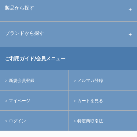
中古ハウジング
製品から探す
中古ストロボ・ライト
ハウジング
ブランドから探す
中古アームシステム
ストロボ
RGBlue
ご利用ガイド/会員メニュー
中古レンズ・フィルター
ライト
イノン
新規会員登録
メルマガ登録
中古ポート・ギア
アームシステム
シーアンドシー
マイページ
カートを見る
中古水中用品
アクションカメラ(GoPro等)
フィッシュアイ
ログイン
特定商取引法
水中用品