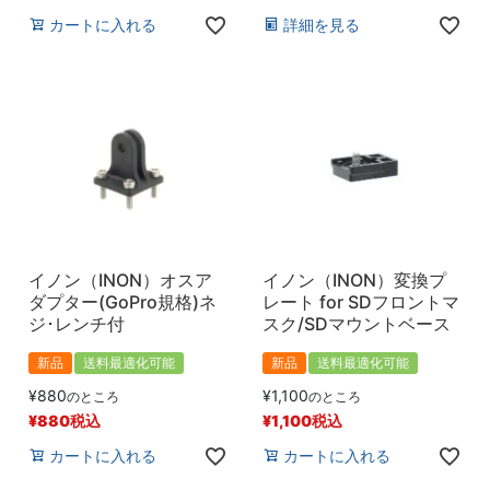
カートに入れる
詳細を見る
イノン（INON）オスア
イノン（INON）変換プ
ダプター(GoPro規格)ネ
レート for SDフロントマ
ジ･レンチ付
スク/SDマウントベース
新品
送料最適化可能
新品
送料最適化可能
¥
880
¥
1,100
のところ
のところ
¥
880
税込
¥
1,100
税込
カートに入れる
カートに入れる