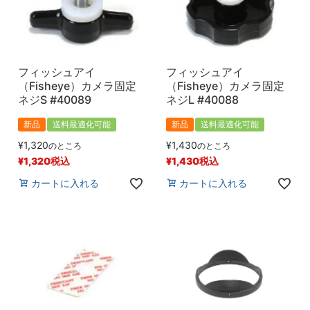
フィッシュアイ
フィッシュアイ
（Fisheye）カメラ固定
（Fisheye）カメラ固定
ネジS #40089
ネジL #40088
新品
送料最適化可能
新品
送料最適化可能
¥
1,320
¥
1,430
のところ
のところ
¥
1,320
税込
¥
1,430
税込
カートに入れる
カートに入れる