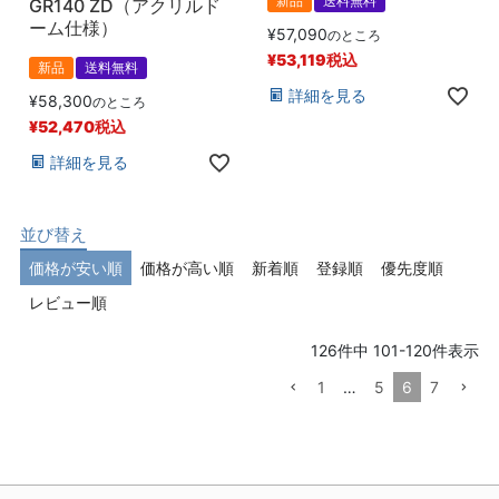
新品
送料無料
GR140 ZD（アクリルド
ーム仕様）
¥
57,090
のところ
¥
53,119
税込
新品
送料無料
詳細を見る
¥
58,300
のところ
¥
52,470
税込
詳細を見る
並び替え
価格が安い順
価格が高い順
新着順
登録順
優先度順
レビュー順
126
件中
101
-
120
件表示
1
…
5
6
7