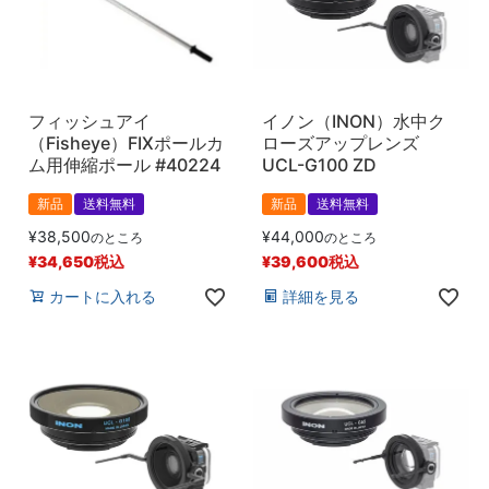
フィッシュアイ
イノン（INON）水中ク
（Fisheye）FIXポールカ
ローズアップレンズ
ム用伸縮ポール #40224
UCL-G100 ZD
新品
送料無料
新品
送料無料
¥
38,500
¥
44,000
のところ
のところ
¥
34,650
税込
¥
39,600
税込
カートに入れる
詳細を見る