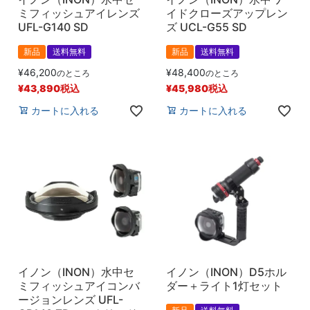
ミフィッシュアイレンズ
イドクローズアップレン
UFL-G140 SD
ズ UCL-G55 SD
新品
送料無料
新品
送料無料
¥
46,200
¥
48,400
のところ
のところ
¥
43,890
税込
¥
45,980
税込
カートに入れる
カートに入れる
イノン（INON）水中セ
イノン（INON）D5ホル
ミフィッシュアイコンバ
ダー＋ライト1灯セット
ージョンレンズ UFL-