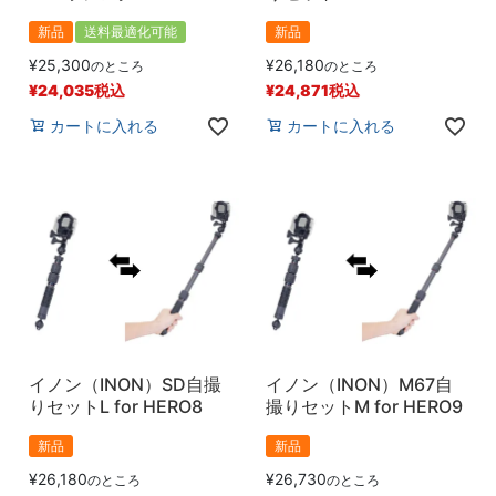
新品
送料最適化可能
新品
¥
25,300
¥
26,180
のところ
のところ
¥
24,035
税込
¥
24,871
税込
カートに入れる
カートに入れる
イノン（INON）SD自撮
イノン（INON）M67自
りセットL for HERO8
撮りセットM for HERO9
新品
新品
¥
26,180
¥
26,730
のところ
のところ