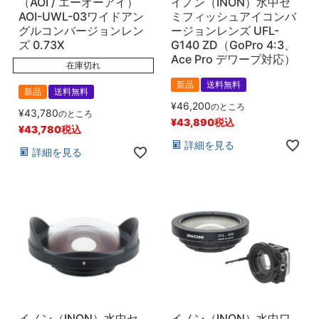
（AOI / エーオーアイ）
イノン（INON）水中セ
AOI-UWL-03ワイドアン
ミフィッシュアイコンバ
グルコンバージョンレン
ージョンレンズ UFL-
ズ 0.73X
G140 ZD（GoPro 4:3、
Ace Pro デワープ対応）
在庫切れ
新品
送料無料
新品
送料無料
¥
46,200
のところ
¥
43,780
のところ
¥
43,890
税込
¥
43,780
税込
詳細を見る
詳細を見る
イノン（INON）水中セ
イノン（INON）水中ワ