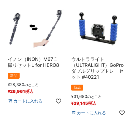
イノン（INON）M67自
ウルトラライト
撮りセットL for HERO8
（ULTRALIGHT）GoPro
ダブルグリップトレーセ
新品
ット #40221
¥
28,380
のところ
新品
¥
26,961
税込
¥
31,680
のところ
カートに入れる
¥
29,145
税込
カートに入れる