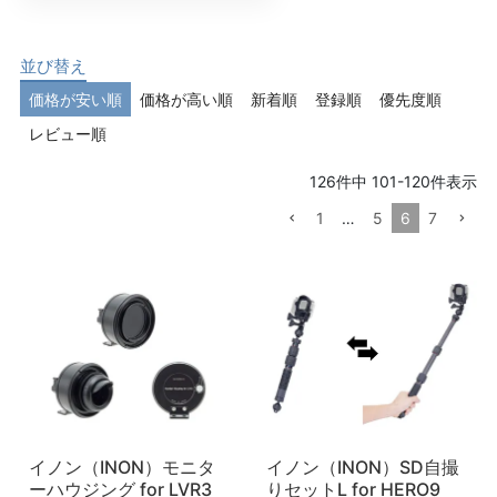
並び替え
価格が安い順
価格が高い順
新着順
登録順
優先度順
レビュー順
126
件中
101
-
120
件表示
1
…
5
6
7
イノン（INON）モニタ
イノン（INON）SD自撮
ーハウジング for LVR3
りセットL for HERO9