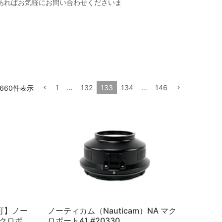
があればお気軽にお問い合わせくださいま
1
…
132
133
134
…
146
660
件表示
可】ノー
ノーティカム（Nauticam）NA マク
マクロポ
ロポート41 #20330