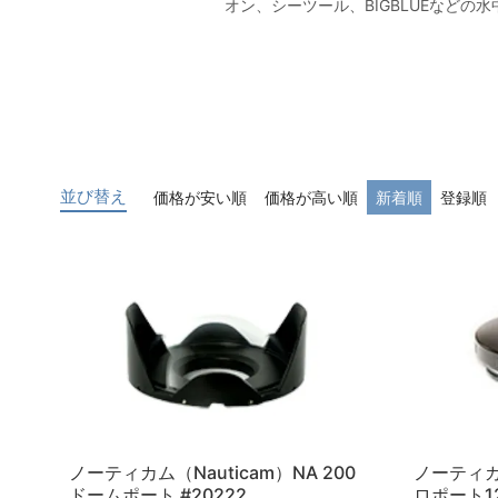
オン、シーツール、BIGBLUEなど
並び替え
価格が安い順
価格が高い順
新着順
登録順
ノーティカム（Nauticam）NA 200
ノーティカム
ドームポート #20222
ロポート12