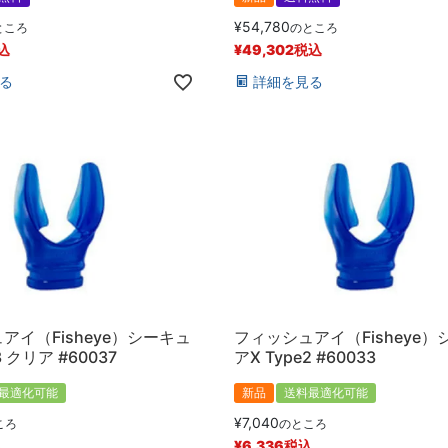
¥
54,780
ところ
のところ
込
¥
49,302
税込
る
詳細を見る
アイ（Fisheye）シーキュ
フィッシュアイ（Fisheye）
3 クリア #60037
アX Type2 #60033
最適化可能
新品
送料最適化可能
¥
7,040
ころ
のところ
込
¥
6,336
税込