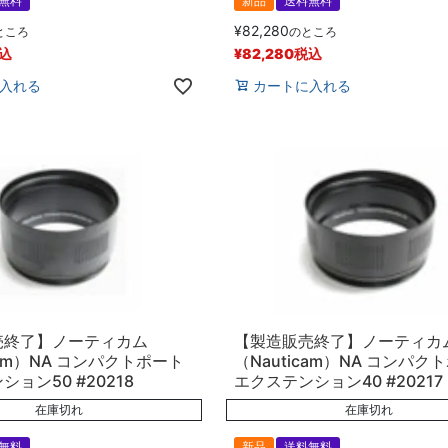
無料
新品
送料無料
¥
82,280
ところ
のところ
込
¥
82,280
税込
入れる
カートに入れる
売終了】ノーティカム
【製造販売終了】ノーティカ
cam）NA コンパクトポート
（Nauticam）NA コンパク
ョン50 #20218
エクステンション40 #20217
在庫切れ
在庫切れ
無料
新品
送料無料