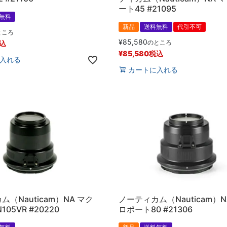
ート45 #21095
無料
新品
送料無料
代引不可
ところ
¥
85,580
のところ
込
¥
85,580
税込
入れる
カートに入れる
（Nauticam）NA マク
ノーティカム（Nauticam）N
05VR #20220
ロポート80 #21306