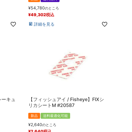
¥
54,780
のところ
¥
49,302
税込
詳細を見る
シーキュ
【フィッシュアイ / Fisheye】FIXシ
リカシートM #20587
新品
送料最適化可能
¥
2,640
のところ
¥
2,640
税込