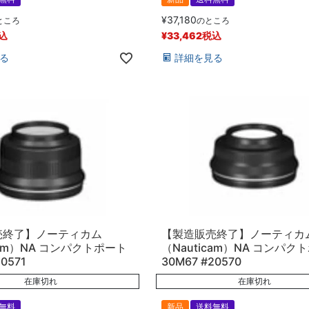
¥
37,180
ところ
のところ
込
¥
33,462
税込
る
詳細を見る
売終了】ノーティカム
【製造販売終了】ノーティカ
cam）NA コンパクトポート
（Nauticam）NA コンパク
0571
30M67 #20570
在庫切れ
在庫切れ
無料
新品
送料無料