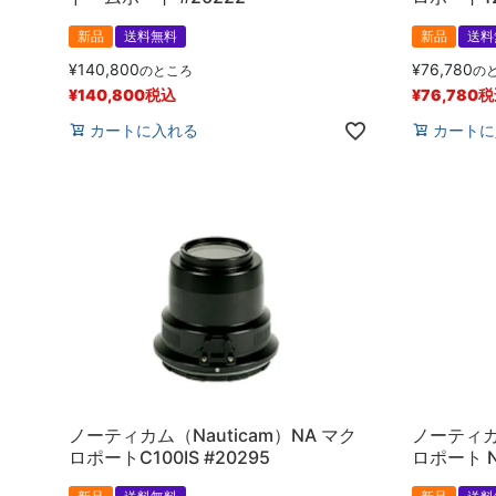
新品
送料無料
新品
送料
¥
140,800
¥
76,780
のところ
の
¥
140,800
税込
¥
76,780
税
カートに入れる
カートに
ノーティカム（Nauticam）NA マク
ノーティカム
ロポートC100IS #20295
ロポート N1