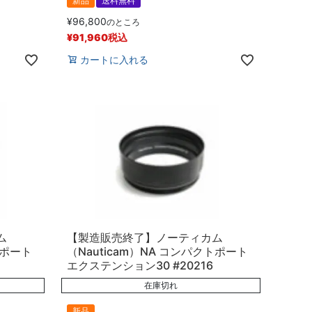
新品
送料無料
¥
96,800
のところ
¥
91,960
税込
カートに入れる
ム
【製造販売終了】ノーティカム
トポート
（Nauticam）NA コンパクトポート
エクステンション30 #20216
在庫切れ
新品