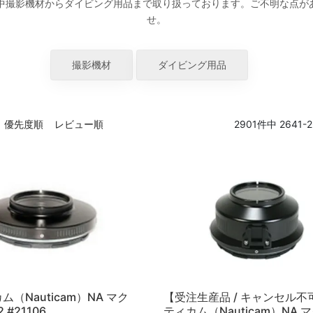
の水中撮影機材からダイビング用品まで取り扱っております。ご不明な点
せ。
撮影機材
ダイビング用品
優先度順
レビュー順
2901
件中
2641
-
2
（Nauticam）NA マク
【受注生産品 / キャンセル不
 #21106
ティカム（Nauticam）NA 