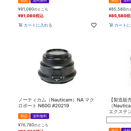
新品
送料無料
新品
送料
¥
91,080
¥
85,580
のところ
の
¥
91,080
税込
¥
85,580
税
カートに入れる
カートに
ノーティカム（Nauticam）NA マク
【製造販
ロポート N60G #20219
（Nauti
エクステンシ
新品
送料無料
¥
76,780
のところ
新品
送料