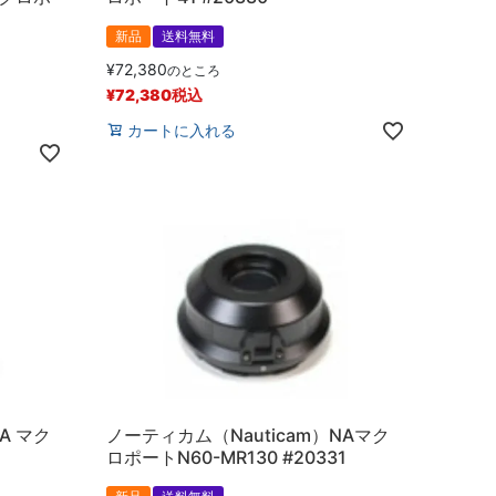
新品
送料無料
¥
72,380
のところ
¥
72,380
税込
カートに入れる
A マク
ノーティカム（Nauticam）NAマク
ロポートN60-MR130 #20331