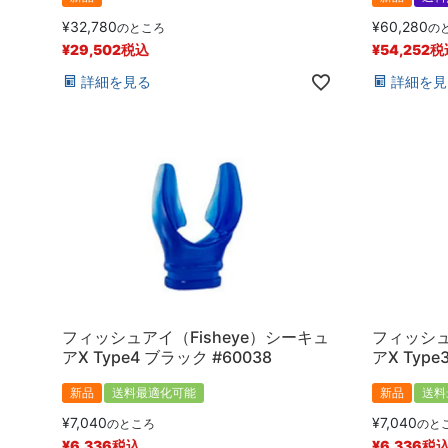
¥
32,780
¥
60,280
のところ
の
¥
29,502
税込
¥
54,252
税
詳細を見る
詳細を見
フィッシュアイ（Fisheye）シーキュ
フィッシュ
アX Type4 ブラック #60038
アX Type
新品
送料最適化可能
新品
送料
¥
7,040
¥
7,040
のところ
のと
¥
6,336
税込
¥
6,336
税