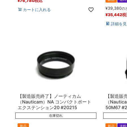
¥
76,780
税込
¥
39,380
の
カートに入れる
¥
35,442
税
詳細を見
【製造販売終了】ノーティカム
【製造販
（Nauticam）NA コンパクトポート
（Nauti
エクステンション20 #20215
50M67 #2
在庫切れ
新品
新品
送料