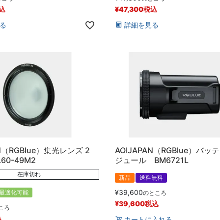
込
¥
47,300
税込
る
詳細を見る
AN（RGBlue）集光レンズ 2
AOIJAPAN（RGBlue）バッ
CL60-49M2
ジュール BM6721L
在庫切れ
新品
送料無料
¥
39,600
最適化可能
のところ
¥
39,600
税込
ころ
込
カートに入れる