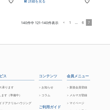
詳細を見る
1
…
6
7
140
件中
121
-
140
件表示
ービス
コンテンツ
会員メニュー
ス承ります
お知らせ
新規会員登録
します（準備中）
コラム
メルマガ登録
イドアクリルハウジング
マイページ
ご利用ガイド