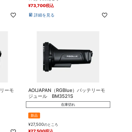
¥
73,700
税込
詳細を見る
テリーモ
AOIJAPAN（RGBlue）バッテリーモ
ジュール BM3521S
在庫切れ
新品
¥
27,500
のところ
¥
27,500
税込