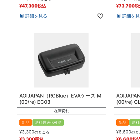
¥
47,300
税込
¥
73,700
税
詳細を見る
詳細を見
AOIJAPAN（RGBlue）EVAケース M
AOIJAP
(00/re) EC03
(00/re) 
在庫切れ
新品
送料最適化可能
新品
送料
¥
3,300
¥
6,600
のところ
のと
¥
3,300
税込
¥
6,600
税