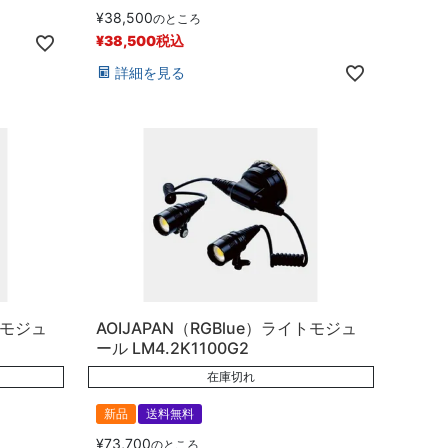
¥
38,500
のところ
¥
38,500
税込
詳細を見る
トモジュ
AOIJAPAN（RGBlue）ライトモジュ
ール LM4.2K1100G2
在庫切れ
新品
送料無料
¥
73,700
のところ