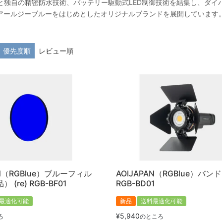
と独自の精密防水技術、バッテリー駆動式LED制御技術を結集し、ダイバー
アールジーブルーをはじめとしたオリジナルブランドを展開しています
優先度順
レビュー順
AN（RGBlue）ブルーフィル
AOIJAPAN（RGBlue）バンドア
 (re) RGB-BF01
RGB-BD01
最適化可能
新品
送料最適化可能
¥
5,940
ろ
のところ