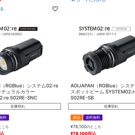
る
N（RGBlue）システム02:re
AOIJAPAN（RGBlue）システ
ナチュラルカラー
スポットビーム SYSTEM02:r
:re S02RE-SNC
S02RE-SB
在庫切れ
在庫切れ
無料
新品
送料無料
¥
78,100
ところ
のところ
込
¥
78,100
税込