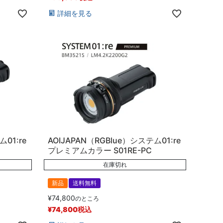
詳細を見る
01:re
AOIJAPAN（RGBlue）システム01:re
プレミアムカラー S01RE-PC
在庫切れ
新品
送料無料
¥
74,800
のところ
¥
74,800
税込