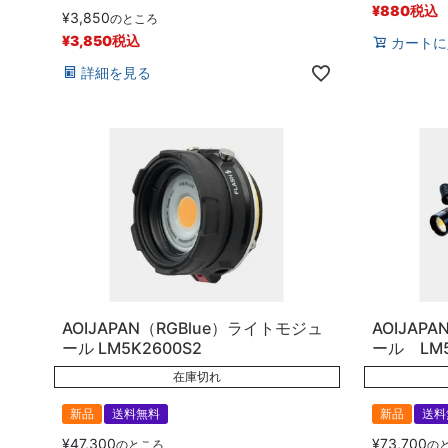
¥
880
税込
¥
3,850
のところ
¥
3,850
税込
カートに
詳細を見る
AOIJAPAN（RGBlue）ライトモジュ
AOIJAP
ール LM5K2600S2
ール LM5
在庫切れ
新品
送料無料
新品
送料
¥
47,300
¥
73,700
のところ
の