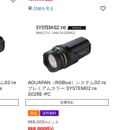
詳細を見る
ム02:re
AOIJAPAN（RGBlue）システム02:re
e
プレミアムカラー SYSTEM02:re
S02RE-PC
在庫切れ
新品
送料無料
¥
88,000
のところ
¥
88,000
税込