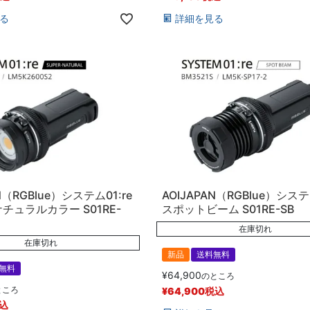
る
詳細を見る
N（RGBlue）システム01:re
AOIJAPAN（RGBlue）システム
チュラルカラー S01RE-
スポットビーム S01RE-SB
在庫切れ
在庫切れ
新品
送料無料
無料
¥
64,900
のところ
ところ
¥
64,900
税込
込