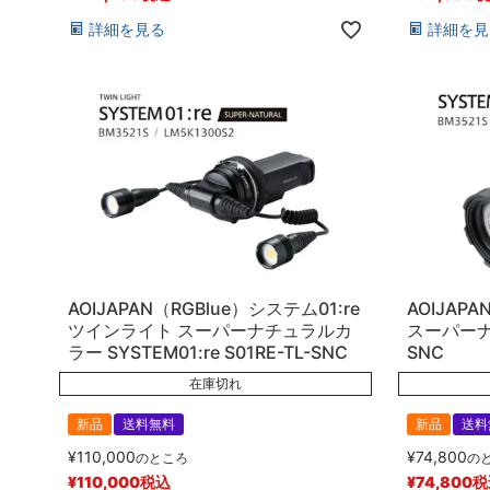
詳細を見る
詳細を見
AOIJAPAN（RGBlue）システム01:re
AOIJAPA
ツインライト スーパーナチュラルカ
スーパーナ
ラー SYSTEM01:re S01RE-TL-SNC
SNC
在庫切れ
新品
送料無料
新品
送料
¥
110,000
¥
74,800
のところ
の
¥
110,000
税込
¥
74,800
税