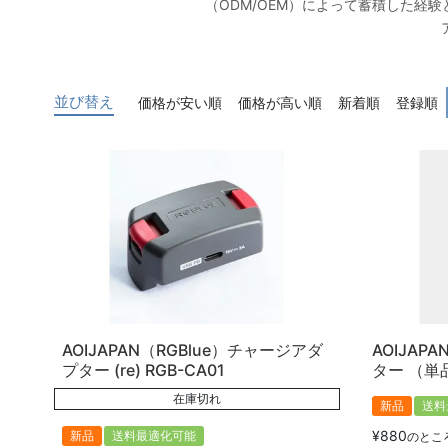
（ODM/OEM）によって蓄積した経験
並び替え
価格が安い順
価格が高い順
新着順
登録順
AOIJAPAN（RGBlue）チャージアダ
AOIJAP
プター (re) RGB-CA01
ター （単品）
在庫切れ
新品
送料
¥
880
新品
送料最適化可能
のとこ