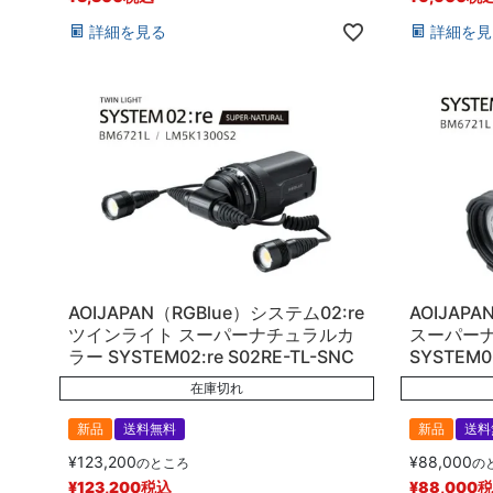
詳細を見る
詳細を見
AOIJAPAN（RGBlue）システム02:re
AOIJAPA
ツインライト スーパーナチュラルカ
スーパー
ラー SYSTEM02:re S02RE-TL-SNC
SYSTEM02
在庫切れ
新品
送料無料
新品
送料
¥
123,200
¥
88,000
のところ
の
¥
123,200
税込
¥
88,000
税