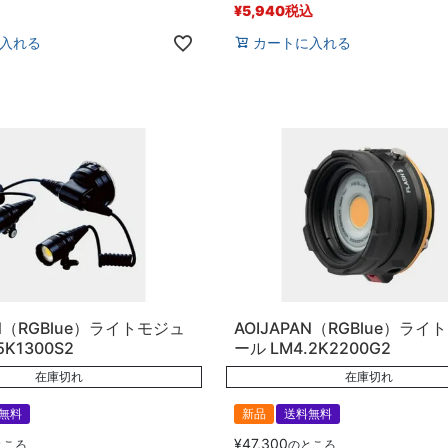
¥
5,940
税込
入れる
カートに入れる
AN（RGBlue）ライトモジュ
AOIJAPAN（RGBlue）ライ
K1300S2
ール LM4.2K2200G2
在庫切れ
在庫切れ
無料
新品
送料無料
¥
47,300
ところ
のところ